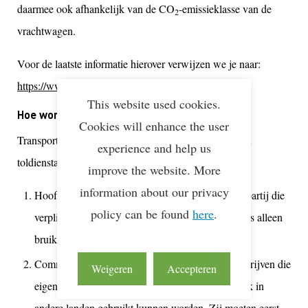
daarmee ook afhankelijk van de CO
-emissieklasse van de
2
vrachtwagen.
Voor de laatste informatie hierover verwijzen we je naar:
https://www.vrachtwagenheffing.nl/
.
This website used cookies.
Hoe worden de kosten in rekening gebracht?
Cookies will enhance the user
Transporteurs dienen een contract af te sluiten met een
experience and help us
toldienstaanbieder. Er zijn twee opties:
improve the website. More
information about our privacy
Hoofdaanbieder: Een door de Staat aangewezen partij die
policy can be found
here
.
verplicht is alle klanten te accepteren. Deze optie is alleen
bruikbaar binnen Nederland.
Commerciële aanbieders (EETS-aanbieders): Bedrijven die
Weigeren
Accepteren
eigen On-Board Units (OBU’s) aanbieden die ook in
andere landen gebruikt kunnen worden. Zij moeten eerst