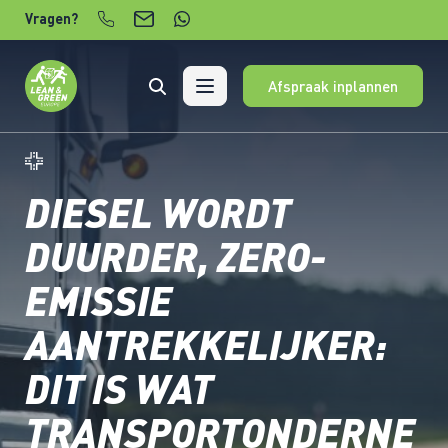
Verder naar content
Vragen?
Afspraak inplannen
DIESEL WORDT
DUURDER, ZERO-
EMISSIE
AANTREKKELIJKER:
DIT IS WAT
TRANSPORTONDERNE