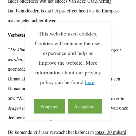
ander onderdeel wat het
succes
van deze
CO2-heffing
kan
beïnvloeden
is dat het pas effect heeft als
de Europese
maatregelen achterblijven
.
This website used cookies.
Verbetering infrastructuur
Cookies will enhance the user
“De klimaatverandering is door corona niet minder urgent
experience and help us
worden.”
– dat benadrukte ook de koning in de
improve the website. More
troonrede.
Hierbi
kwam dan ook
meerdere malen he
t
information about our privacy
klimaatakkoord ter sprake.
Niet alleen om de weg naar een
policy can be found
here
.
klimaatneutraal Nederland in te slaan, maar ook
om:
“Nederland welvarender, schoner en duurzamer over te
Weigeren
Accepteren
dragen aan de jongeren van nu.”
Een gevoel die veel van onze
deelnemers ook uitdragen.
De komende vijf jaar verwacht het kabinet in
totaal 20 miljard