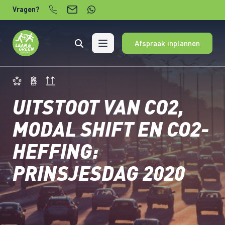
Verder naar content
Vragen?
Afspraak inplannen
UITSTOOT VAN CO2,
MODAL SHIFT EN CO2-
HEFFING:
PRINSJESDAG 2020