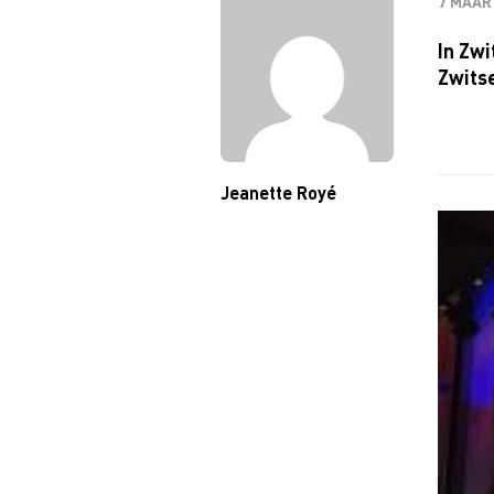
7 MAAR
In Zwi
Zwits
Jeanette Royé