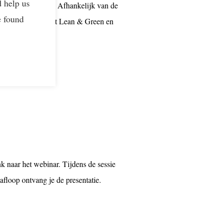
d help us
reductie in kaart. Afhankelijk van de
e found
 of 5e Star. Vanuit Lean & Green en
e Star.
k naar het webinar. Tijdens de sessie
afloop ontvang je de presentatie.