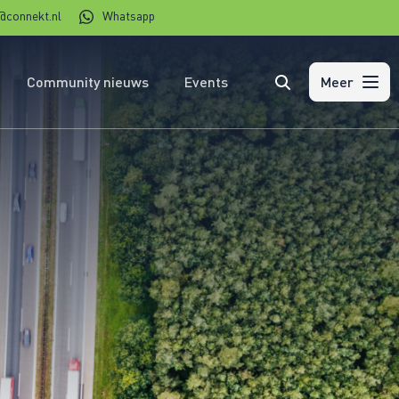
@connekt.nl
Whatsapp
Community nieuws
Events
Zoeken
Meer