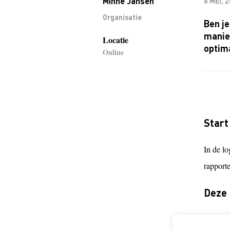
Minne Jansen
6 MEI, 
Organisatie
Ben je
manier
Locatie
optima
Online
Start
In de l
rapport
Deze 
Lean & G