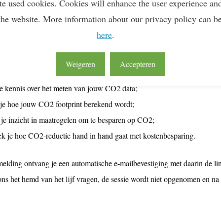
te used cookies. Cookies will enhance the user experience an
stoot. Met de carbon footprinting tool van BigMile brengen we de CO2-
the website. More information about our privacy policy can b
eerde CO2 ontvang je de Lean & Green erkenning en de 1e, 2e, 3e, 4e,
here
.
begeleiden de projectmanagers je bij het proces vanaf de start tot aan d
ze online sessie:
Weigeren
Accepteren
e kennis over het meten van jouw CO2 data;
je hoe jouw CO2 footprint berekend wordt;
 je inzicht in maatregelen om te besparen op CO2;
k je hoe CO2-reductie hand in hand gaat met kostenbesparing.
elding ontvang je een automatische e-mailbevestiging met daarin de lin
ons het hemd van het lijf vragen, de sessie wordt niet opgenomen en na 