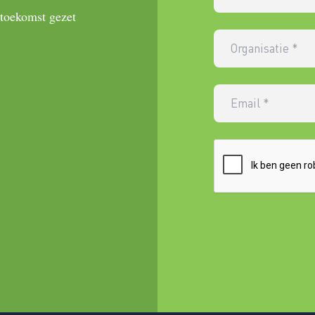
 toekomst gezet
Organisatie
*
Email
*