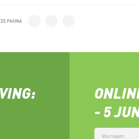
EZE PAGINA
VING:
ONLIN
- 5 JU
Voornaam