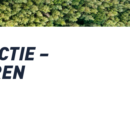
CTIE –
REN