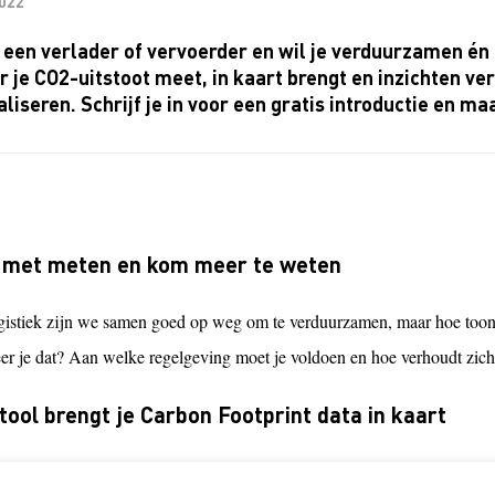
2022
 een verlader of vervoerder en wil je verduurzamen é
 je CO2-uitstoot meet, in kaart brengt en inzichten ve
liseren. Schrijf je in voor een gratis introductie en m
 met meten en kom meer te weten
ogistiek zijn we samen goed op weg om te verduurzamen, maar hoe too
eer je dat? Aan welke regelgeving moet je voldoen en hoe verhoudt zich 
tool brengt je Carbon Footprint data in kaart
reen is speciaal opgericht om bedrijven in de logistieke sector te hel