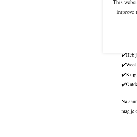
This websi
CO2-uit
improve 
gereduc
BigMile 
Na de
✔️Heb j
✔️Weet 
✔️Krijg
✔️Ontde
Na aanm
mag je 