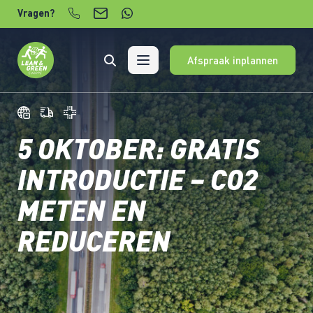
Verder naar content
Vragen?
Afspraak inplannen
5 OKTOBER: GRATIS
INTRODUCTIE – CO2
METEN EN
REDUCEREN