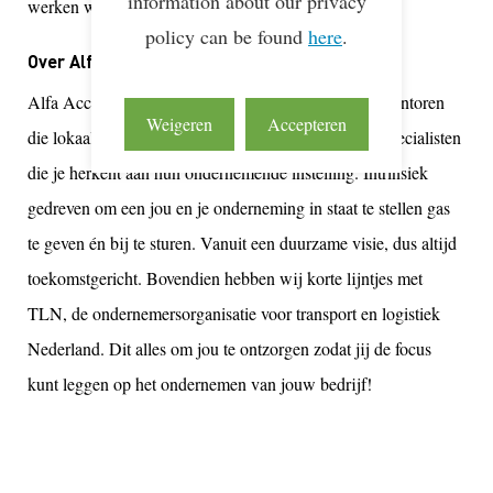
information about our privacy
werken we aan een duurzamere toekomst!
policy can be found
here
.
Over Alfa Accountants
Alfa Accountants en Adviseurs is een netwerk van kantoren
Weigeren
Accepteren
die lokaal betrokken zijn. Met actief meedenkende specialisten
die je herkent aan hun ondernemende instelling. Intrinsiek
gedreven om een jou en je onderneming in staat te stellen gas
te geven én bij te sturen. Vanuit een duurzame visie, dus altijd
toekomstgericht. Bovendien hebben wij korte lijntjes met
TLN, de ondernemersorganisatie voor transport en logistiek
Nederland. Dit alles om jou te ontzorgen zodat jij de focus
kunt leggen op het ondernemen van jouw bedrijf!