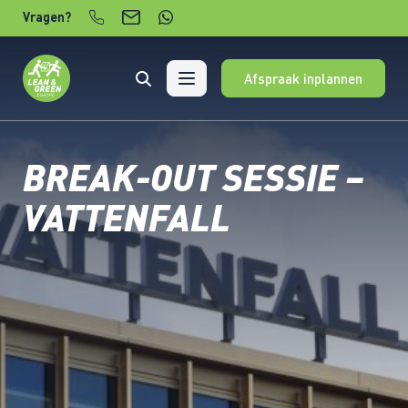
Verder naar content
Vragen?
Afspraak inplannen
BREAK-OUT SESSIE –
VATTENFALL