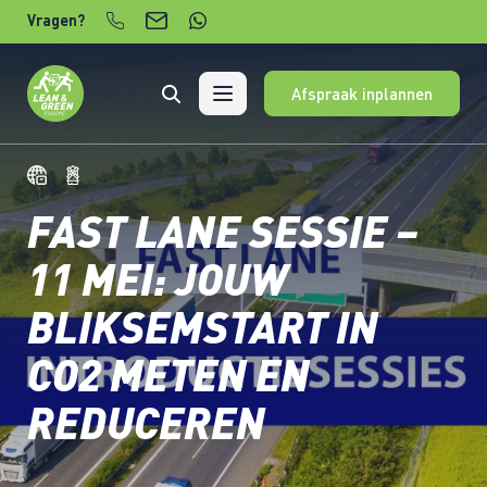
Verder naar content
Vragen?
Afspraak inplannen
FAST LANE SESSIE –
11 MEI: JOUW
BLIKSEMSTART IN
CO2 METEN EN
REDUCEREN