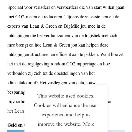
Speciaal voor verladers en vervoerders die van start willen gaan
met CO2-meten en reduceren. Tijdens deze sessie nemen de
experts van Lean & Green en BigMile jou mee in de
uitdagingen die het verduurzamen van de logistiek met zich
mee brengt en hoe Lean & Green jou kan helpen deze
uitdagingen structureel en efficiënt aan te pakken. Want hoe zit
het met de regelgeving rondom CO2 rapportage en hoe
verhouden zij zich tot de doelstellingen van het
klimaatakkoord? Het vastleggen van data, jouw
besparingspotentieel en praktische uitdagingen van
This website used cookies.
bijvoorbeeld stadslogistiek: het is allemaal onderdeel van
Cookies will enhance the user
het Lean & Green programma.
experience and help us
improve the website. More
Geld en CO2 besparen in de praktijk