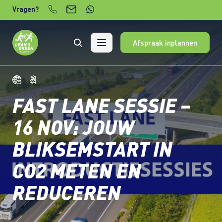
Verder naar content
Vragen?
Afspraak inplannen
FAST LANE SESSIE –
16 NOV: JOUW
BLIKSEMSTART IN
CO2 METEN EN
REDUCEREN