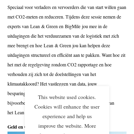
Speciaal voor verladers en vervoerders die van start willen gaan
met CO2-meten en reduceren. Tijdens deze sessie nemen de
experts van Lean & Green en BigMile jou mee in de
uitdagingen die het verduurzamen van de logistiek met zich
mee brengt en hoe Lean & Green jou kan helpen deze
uitdagingen structureel en efficiënt aan te pakken. Want hoe zit
het met de regelgeving rondom CO2 rapportage en hoe
verhouden zij zich tot de doelstellingen van het
klimaatakkoord? Het vastleggen van data, jouw
besparingspotentieel en praktische uitdagingen van
This website used cookies.
bijvoorbeeld stadslogistiek: het is allemaal onderdeel van
Cookies will enhance the user
het Lean & Green programma.
experience and help us
improve the website. More
Geld en CO2 besparen in de praktijk