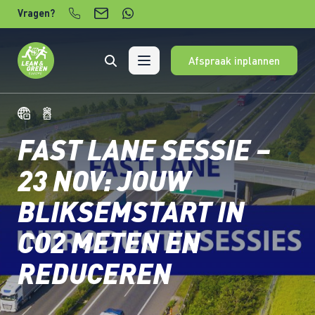
Verder naar content
Vragen?
Afspraak inplannen
FAST LANE SESSIE –
23 NOV: JOUW
BLIKSEMSTART IN
CO2 METEN EN
REDUCEREN