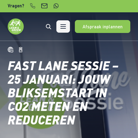
Verder naar content
Vragen?
Afspraak inplannen
FAST LANE SESSIE –
25 JANUARI: JOUW
BLIKSEMSTART IN
CO2 METEN EN
REDUCEREN