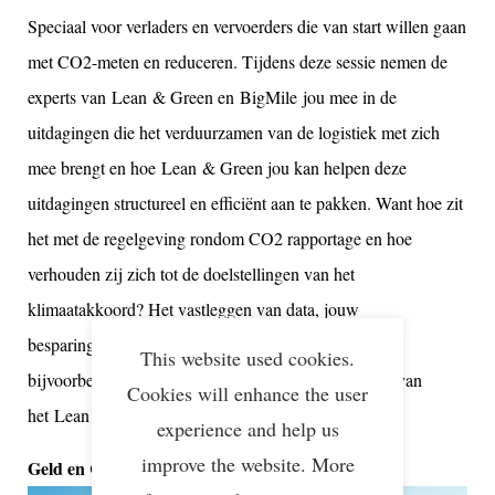
Speciaal voor verladers en vervoerders die van start willen gaan
met CO2-meten en reduceren. Tijdens deze sessie nemen de
experts van Lean & Green en BigMile jou mee in de
uitdagingen die het verduurzamen van de logistiek met zich
mee brengt en hoe Lean & Green jou kan helpen deze
uitdagingen structureel en efficiënt aan te pakken. Want hoe zit
het met de regelgeving rondom CO2 rapportage en hoe
verhouden zij zich tot de doelstellingen van het
klimaatakkoord? Het vastleggen van data, jouw
besparingspotentieel en praktische uitdagingen van
This website used cookies.
bijvoorbeeld stadslogistiek: het is allemaal onderdeel van
Cookies will enhance the user
het Lean & Green programma.
experience and help us
improve the website. More
Geld en CO2 besparen in de praktijk