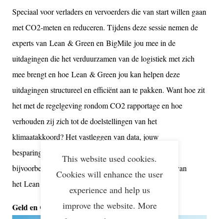
Speciaal voor verladers en vervoerders die van start willen gaan
met CO2-meten en reduceren. Tijdens deze sessie nemen de
experts van Lean & Green en BigMile jou mee in de
uitdagingen die het verduurzamen van de logistiek met zich
mee brengt en hoe Lean & Green jou kan helpen deze
uitdagingen structureel en efficiënt aan te pakken. Want hoe zit
het met de regelgeving rondom CO2 rapportage en hoe
verhouden zij zich tot de doelstellingen van het
klimaatakkoord? Het vastleggen van data, jouw
besparingspotentieel en praktische uitdagingen van
This website used cookies.
bijvoorbeeld stadslogistiek: het is allemaal onderdeel van
Cookies will enhance the user
het Lean & Green programma.
experience and help us
improve the website. More
Geld en CO2 besparen in de praktijk