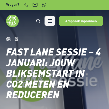
Verder naar content
Vragen?
Afspraak inplannen
FAST LANE SESSIE – 4
JANUARI: JOUW
BLIKSEMSTART IN
CO2 METEN EN
REDUCEREN