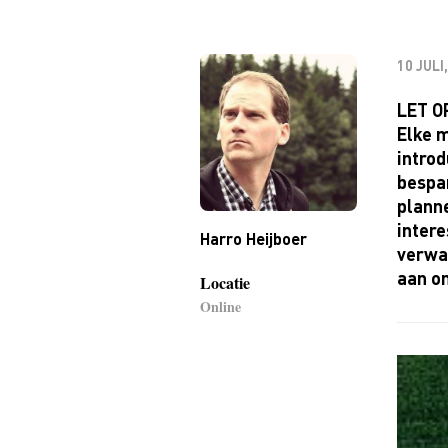
10 JULI
LET OP
Elke 
introd
bespar
planne
intere
Harro Heijboer
verwa
aan on
Locatie
Online