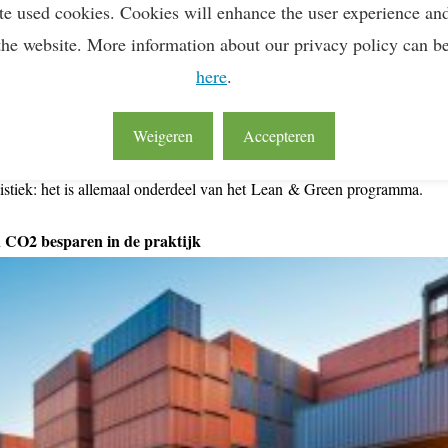
te used cookies. Cookies will enhance the user experience an
l voor verladers en vervoerders die van start willen gaan met CO2-meten
the website. More information about our privacy policy can b
e experts van Lean & Green en BigMile jou mee in de uitdagingen die
here
.
e brengt en hoe Lean & Green jou kan helpen deze uitdagingen structure
 het met de regelgeving rondom CO2 rapportage en hoe verhouden zij zic
Weigeren
Accepteren
akkoord? Het vastleggen van data, jouw besparingspotentieel en prakti
gistiek: het is allemaal onderdeel van het Lean & Green programma.
n CO2 besparen in de praktijk