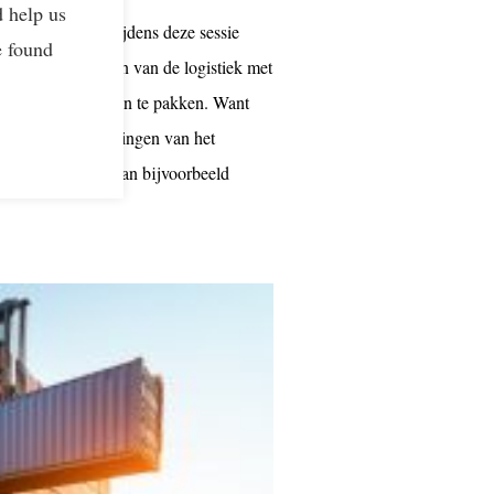
d help us
 en reduceren. Tijdens deze sessie
e found
 het verduurzamen van de logistiek met
el en efficiënt aan te pakken. Want
h tot de doelstellingen van het
sche uitdagingen van bijvoorbeeld