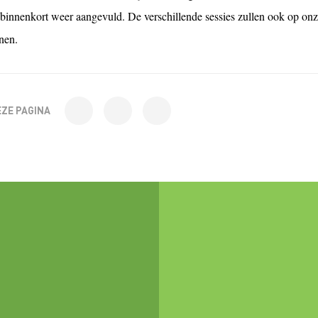
binnenkort weer aangevuld
. De verschillende sessies zullen ook o
p onz
nen.
EZE PAGINA