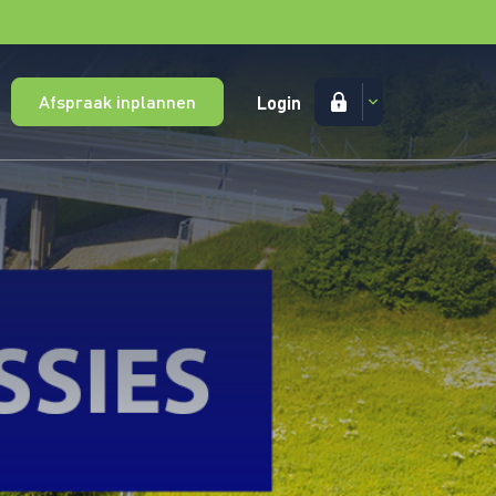
Afspraak inplannen
Login