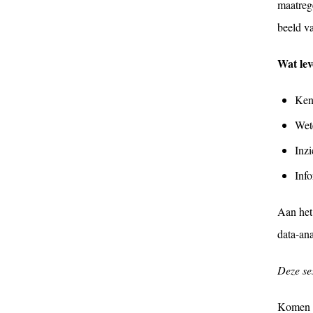
maatreg
beeld v
Wat lev
Ken
Wet
Inzi
Info
Aan het
data-an
Deze ses
Komen d