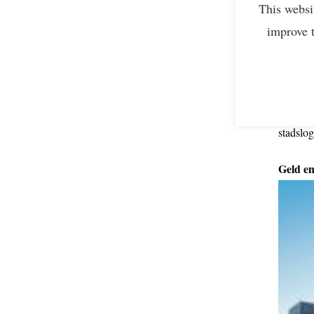
This websi
Speciaa
improve 
nemen d
zich me
hoe zit
klimaat
stadslo
Geld e