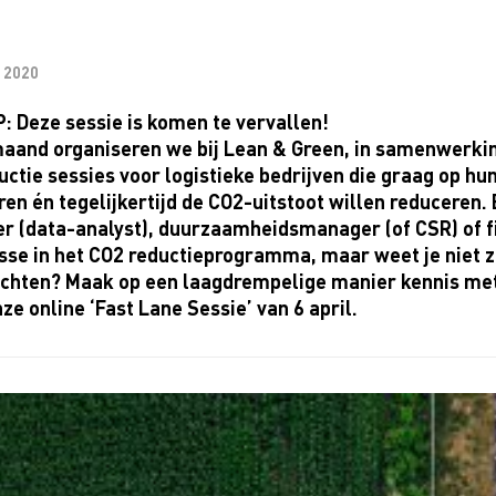
, 2020
: Deze sessie is komen te vervallen!
maand organiseren we bij
Lean
& Green, in samenwerki
uctie sessies voor logistieke bedrijven die graag op hu
en én tegelijkertijd de CO2-uitstoot willen reduceren. 
r (data-
analyst
), duurzaamheidsmanager (of CSR) of f
sse in het CO2 reductieprogramma, maar weet je niet z
chten? Maak op een laagdrempelige manier kennis me
ze online ‘
Fast
Lane Sessie’ van 6 april
.