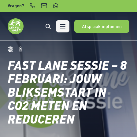
Verder naar content
Vragen?
Afspraak inplannen
FAST LANE SESSIE – 8
FEBRUARI: JOUW
BLIKSEMSTART IN
CO2 METEN EN
REDUCEREN