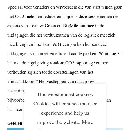
Speciaal voor verladers en vervoerders die van start willen gaan
met CO2-meten en reduceren. Tijdens deze sessie nemen de
experts van Lean & Green en BigMile jou mee in de
uitdagingen die het verduurzamen van de logistiek met zich
mee brengt en hoe Lean & Green jou kan helpen deze
uitdagingen structureel en efficiënt aan te pakken. Want hoe zit
het met de regelgeving rondom CO2 rapportage en hoe
verhouden zij zich tot de doelstellingen van het
klimaatakkoord? Het vastleggen van data, jouw
besparingspotentieel en praktische uitdagingen van
This website used cookies.
bijvoorbeeld stadslogistiek: het is allemaal onderdeel van
Cookies will enhance the user
het Lean & Green programma.
experience and help us
improve the website. More
Geld en CO2 besparen in de praktijk