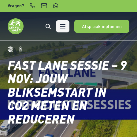
Verder naar content
Vragen?
Afspraak inplannen
FAST LANE SESSIE – 9
NOV: JOUW
BLIKSEMSTART IN
CO2 METEN EN
REDUCEREN