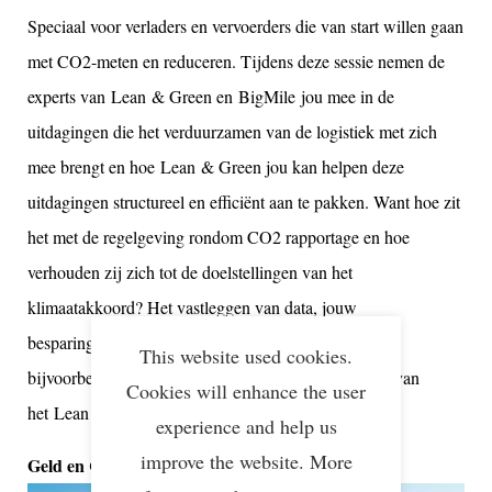
Speciaal voor verladers en vervoerders die van start willen gaan
met CO2-meten en reduceren. Tijdens deze sessie nemen de
experts van Lean & Green en BigMile jou mee in de
uitdagingen die het verduurzamen van de logistiek met zich
mee brengt en hoe Lean & Green jou kan helpen deze
uitdagingen structureel en efficiënt aan te pakken. Want hoe zit
het met de regelgeving rondom CO2 rapportage en hoe
verhouden zij zich tot de doelstellingen van het
klimaatakkoord? Het vastleggen van data, jouw
besparingspotentieel en praktische uitdagingen van
This website used cookies.
bijvoorbeeld stadslogistiek: het is allemaal onderdeel van
Cookies will enhance the user
het Lean & Green programma.
experience and help us
improve the website. More
Geld en CO2 besparen in de praktijk