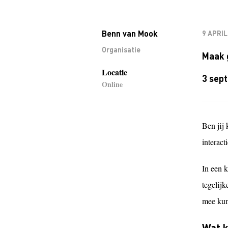
Benn van Mook
9 APRIL
Organisatie
Maak 
Locatie
3 sep
Online
Ben jij
interac
In een k
tegelijk
mee kun
Wat k