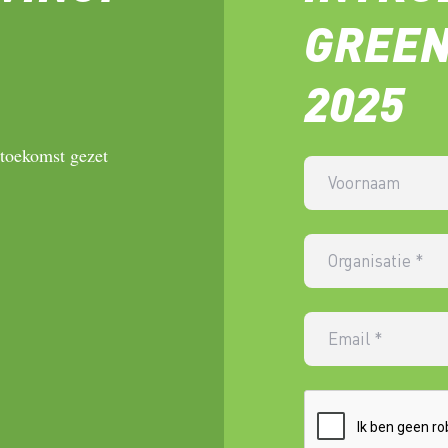
GREEN
2025
 toekomst gezet
Voornaam
Organisatie
*
Email
*