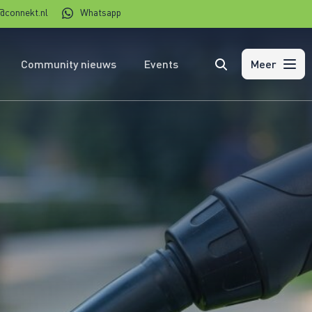
@connekt.nl
Whatsapp
Community nieuws
Events
Zoeken
Meer