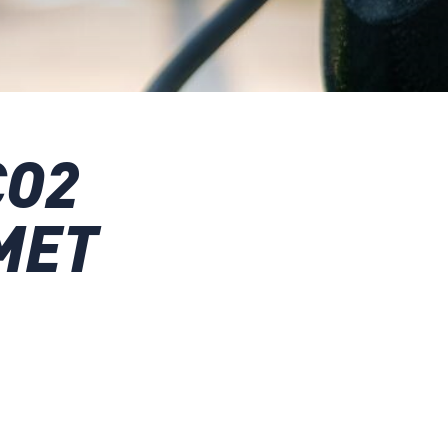
CO2
MET