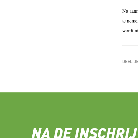
Na aanm
te nemen
wordt n
DEEL D
NA DE INSCHRIJ