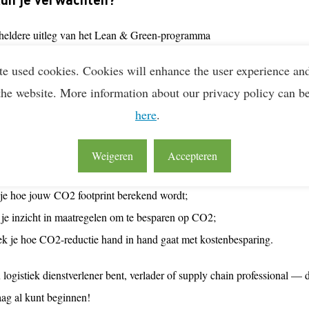
heldere uitleg van het Lean & Green-programma
e data heb je nu precies nodig?
te used cookies. Cookies will enhance the user experience an
irerende praktijkvoorbeelden van bedrijven die je voorgingen
the website. More information about our privacy policy can b
oord op al je vragen tijdens de live Q&A
here
.
ze online sessie:
Weigeren
Accepteren
e kennis over het meten van jouw CO2 data;
je hoe jouw CO2 footprint berekend wordt;
 je inzicht in maatregelen om te besparen op CO2;
k je hoe CO2-reductie hand in hand gaat met kostenbesparing.
 logistiek dienstverlener bent, verlader of supply chain professional — di
aag al kunt beginnen!