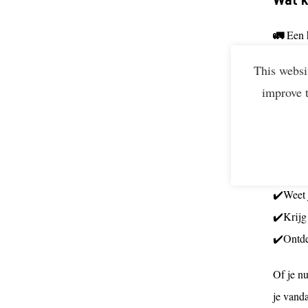
🚛
Een 
🚛
Welk
This websi
🚛
Insp
improve 
🚛
Antw
Na de
✔️Heb j
✔️Weet 
✔️Krijg
✔️Ontde
Of je nu
je vand