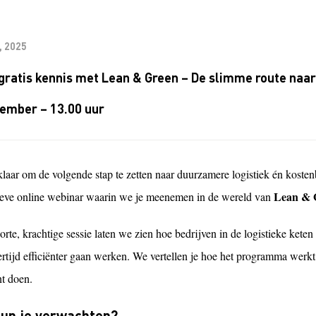
, 2025
gratis kennis met Lean & Green – De slimme route naar
tember – 13.00 uur
 klaar om de volgende stap te zetten naar duurzamere logistiek én koste
Lean & 
tieve online webinar waarin we je meenemen in de wereld van
orte, krachtige sessie laten we zien hoe bedrijven in de logistieke kete
ertijd efficiënter gaan werken. We vertellen je hoe het programma werkt,
t doen.
un je verwachten?