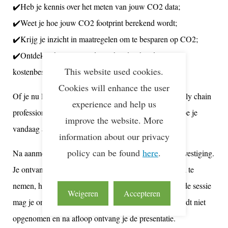
✔️Heb je kennis over het meten van jouw CO2 data;
✔️Weet je hoe jouw CO2 footprint berekend wordt;
✔️Krijg je inzicht in maatregelen om te besparen op CO2;
✔️Ontdek je hoe CO2-reductie hand in hand gaat met
This website used cookies.
kostenbesparing.
Cookies will enhance the user
Of je nu logistiek dienstverlener bent, verlader of supply chain
experience and help us
professional — dit webinar geeft je direct inzicht in hoe je
improve the website. More
vandaag al kunt beginnen!
information about our privacy
policy can be found
here
.
Na aanmelding ontvang je een automatische e-mailbevestiging.
Je ontvangt ook een link om via Microsoft Teams deel te
nemen, hiervoor hoef je niks te downloaden. Tijdens de sessie
Weigeren
Accepteren
mag je ons het hemd van het lijf vragen, de sessie wordt niet
opgenomen en na afloop ontvang je de presentatie.