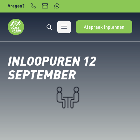
Verder naar content
Vragen?
Afspraak inplannen
INLOOPUREN 12
SEPTEMBER