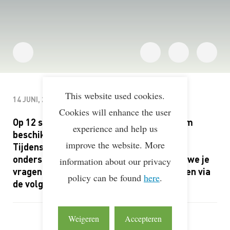
This website used cookies.
14 JUNI, 2023
Cookies will enhance the user
Op 12 september is het Lean & Green Team
experience and help us
beschikbaar voor individuele gesprekken.
improve the website. More
Tijdens deze inloopuren geven we je
ondersteuning op maat en beantwoorden we je
information about our privacy
vragen. Je kunt deze bijeenkomsten boeken via
policy can be found
here
.
de volgende
link
.
Weigeren
Accepteren