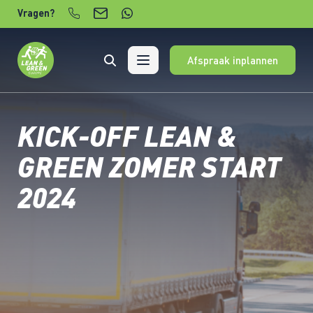
Verder naar content
Vragen?
Afspraak inplannen
KICK-OFF LEAN &
GREEN ZOMER START
2024