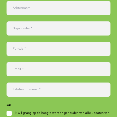
Achternaam
Organisatie
*
Functie
*
Email
*
Telefoonnummer
*
Ja:
Ik wil graag op de hoogte worden gehouden van alle updates van