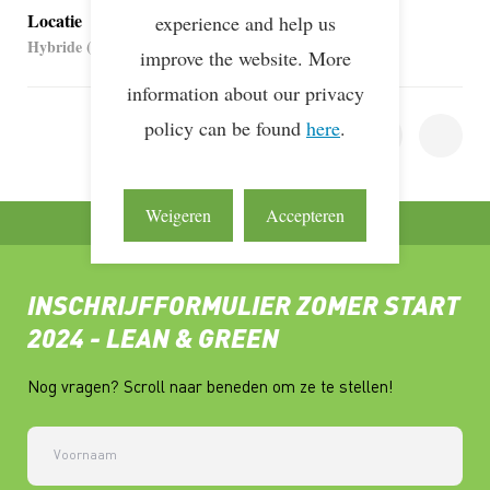
Locatie
experience and help us
Hybride (Delft & Online)
improve the website. More
information about our privacy
policy can be found
here
.
DEEL DEZE PAGINA
Weigeren
Accepteren
INSCHRIJFFORMULIER ZOMER START
2024 - LEAN & GREEN
Nog vragen? Scroll naar beneden om ze te stellen!
Voornaam