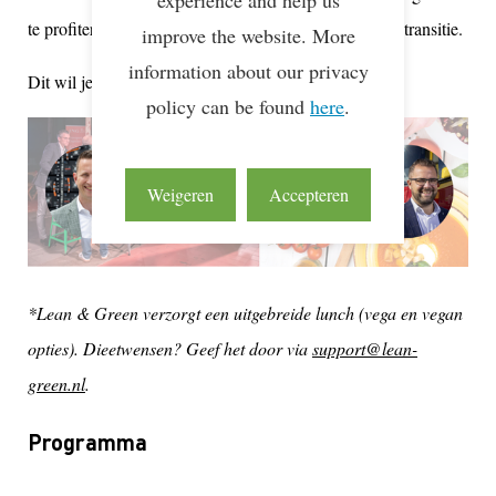
experience and help us
te profiteren van de lessen van de koplopers van deze transitie.
improve the website. More
information about our privacy
Dit wil je niet missen, meld je nu aan! Vol = Vol.
policy can be found
here
.
Weigeren
Accepteren
*Lean & Green verzorgt een uitgebreide lunch (vega en vegan
opties). Dieetwensen? Geef het door via
support@lean-
green.nl
.
Programma