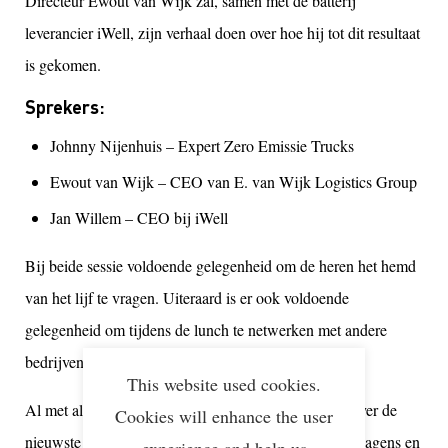
Directeur Ewout van Wijk zal, samen met de batterij
leverancier iWell, zijn verhaal doen over hoe hij tot dit resultaat
is gekomen.
Sprekers:
Johnny Nijenhuis – Expert Zero Emissie Trucks
Ewout van Wijk – CEO van E. van Wijk Logistics Group
Jan Willem – CEO bij iWell
Bij beide sessie voldoende gelegenheid om de heren het hemd
van het lijf te vragen. Uiteraard is er ook voldoende
gelegenheid om tijdens de lunch te netwerken met andere
bedrijven die voor dezelfde uitdaging staan.
This website used cookies.
Al met al een unieke kans om je te laten informeren over de
Cookies will enhance the user
nieuwste stand van zaken rondom elektrische vrachtwagens en