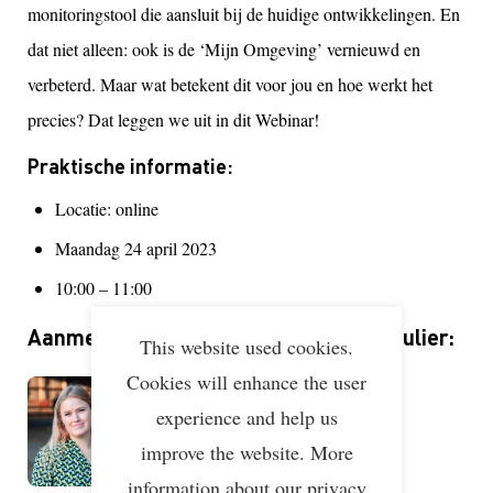
monitoringstool die aansluit bij de huidige ontwikkelingen. En
dat niet alleen: ook is de ‘Mijn Omgeving’ vernieuwd en
verbeterd. Maar wat betekent dit voor jou en hoe werkt het
precies? Dat leggen we uit in dit Webinar!
Praktische informatie:
Locatie: online
Maandag 24 april 2023
10:00 – 11:00
Aanmelden kan via onderstaand formulier:
This website used cookies.
Cookies will enhance the user
experience and help us
Minne Jansen
Projectmanager Lean & Green
improve the website. More
information about our privacy