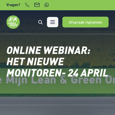
Verder naar content
Vragen?
Afspraak inplannen
ONLINE WEBINAR:
HET NIEUWE
MONITOREN- 24 APRIL