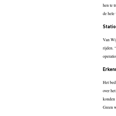
hen te t
de hele 
Statio
Van Wij
rijden. 
operatio
Erken
Het bed
over he
konden 
Green wa