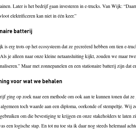
rainen. Later is het bedrijf gaan investeren in e-trucks. Van Wijk: “Da
vloot elektrificeren kan niet in één keer.”
naire batterij
k is erg trots op het ecosysteem dat ze gecreëerd hebben om tien e-truc
“Als je alleen naar onze kleine netaansluiting kijkt, zouden we maar tw
naliseren.” Maar met zonnepanelen en een stationaire batterij zijn dat er
ning voor wat we behalen
rijf ging op zoek naar een methode om ook aan te kunnen tonen dat z
t algemeen toch waarde aan een diploma, oorkonde of stempeltje. Wij 
gebruiken om die bevestiging te krijgen en onze stakeholders te laten 
s een logische stap. En tot nu toe sta ik daar nog steeds helemaal achte