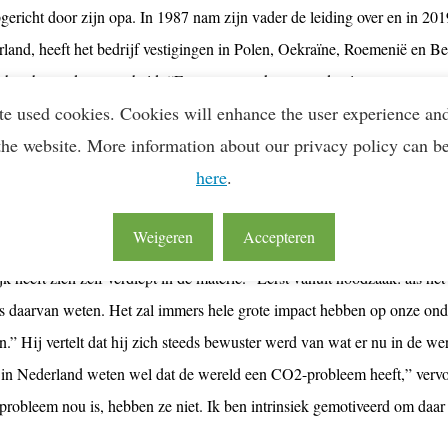
gericht door zijn opa. In 1987 nam zijn vader de leiding over en in 
land, heeft het bedrijf vestigingen in Polen, Oekraïne, Roemenië en Bel
t het thema duurzaamheid. “Een van onze kernwaarden is rentmeesters
te used cookies. Cookies will enhance the user experience an
demensen en de aarde om ons heen”, vertelt Van Wijk. “In onze strate
the website. More information about our privacy policy can b
stoot in stappen naar beneden te brengen.”
here
.
oodzaak naar motivatie
Weigeren
Accepteren
ootste uitstoot ligt in het verbranden van diesel. Dus moeten we zorge
 heeft zich zelf verdiept in de materie. “Eerst vanuit noodzaak: als het 
es daarvan weten. Het zal immers hele grote impact hebben op onze on
n.” Hij vertelt dat hij zich steeds bewuster werd van wat er nu in de w
in Nederland weten wel dat de wereld een CO2-probleem heeft,” vervol
probleem nou is, hebben ze niet. Ik ben intrinsiek gemotiveerd om daar 