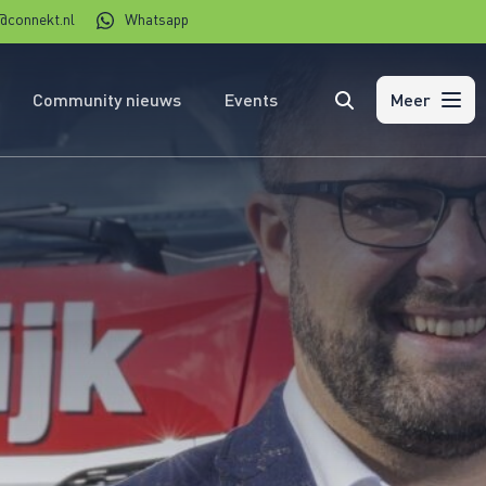
@connekt.nl
Whatsapp
Community nieuws
Events
Zoeken
Meer