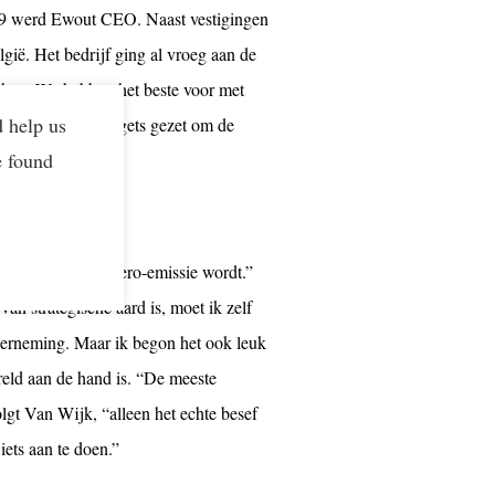
2019 werd Ewout CEO. Naast vestigingen
gië. Het bedrijf ging al vroeg aan de
chap. We hebben het beste voor met
d help us
gie hebben we targets gezet om de
e found
n dat onze vloot zero-emissie wordt.”
van strategische aard is, moet ik zelf
derneming. Maar ik begon het ook leuk
ereld aan de hand is. “De meeste
gt Van Wijk, “alleen het echte besef
iets aan te doen.”