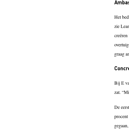
Amba
Het bed
zie Lea
creëren
overtuig
graag a
Concr
Bij E va
zat. “Mi
De eers
procent 
gegaan,