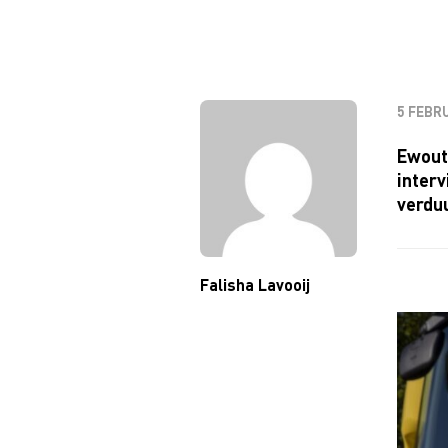
5 FEBRU
Ewout 
interv
verdu
Falisha Lavooij