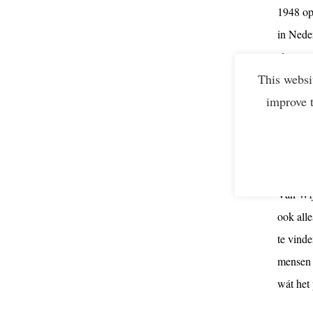
1948 op
in Neder
slag me
This websi
onze me
improve 
CO2-uit
Van n
“Onze gr
Van Wijk
ook all
te vinde
mensen 
wát het 