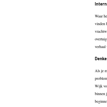
Inter
Waar het
vinden 
vrachtw
overtui
verhaal
Denke
Als je 
probleme
Wijk vo
binnen 
beginnen