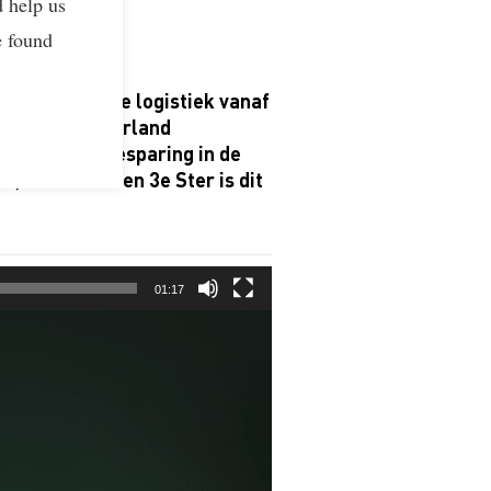
d help us
e found
an je uitgaande logistiek vanaf
en binnen Nederland
voor je CO
-besparing in de
2
 voor de 2e en 3e Ster is dit
01:17