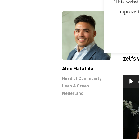
This websi
improve 
23 AUG
De min
je Ne
meenee
komend
zelfs 
Alex Matatula
Head of Community
Lean & Green
Videosp
Nederland