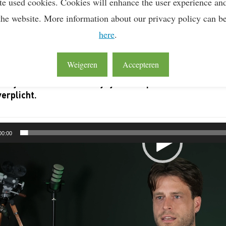
te used cookies. Cookies will enhance the user experience an
the website. More information about our privacy policy can b
USTUS, 2019
here
.
imale eis voor de 1e Lean & Green Ster is dat je 50% v
derlandse locatie(s) en eventuele warehouseactiviteit
Weigeren
Accepteren
mt in je aanvraag. Deze activiteiten vormen de basis 
e jaren. Uiteraard kun je jouw scope ook breder maken,
verplicht.
00:00
eler