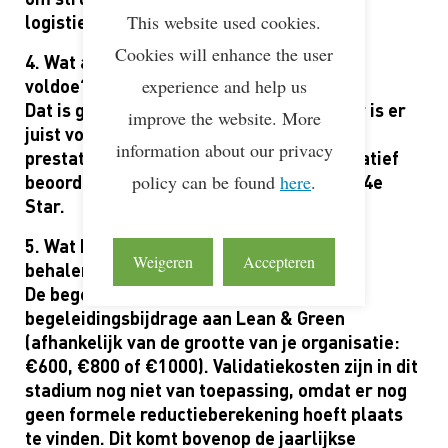
This website used cookies.
logistiek.
Cookies will enhance the user
4. Wat als ik nog niet aan de 55% reductie
experience and help us
voldoe?
Dat is geen probleem. De Aspirant 4e Star is er
improve the website. More
juist voor bedrijven die onderweg zijn. Je
information about our privacy
prestaties worden kwalitatief en kwantitatief
policy can be found
here
.
beoordeeld en vormen de opstap naar de 4e
Star.
5. Wat kost het om de Aspirant 4e Star te
Weigeren
Accepteren
behalen?
De begeleidingskosten bestaan uit een
begeleidingsbijdrage aan Lean & Green
(afhankelijk van de grootte van je organisatie:
€600, €800 of €1000). Validatiekosten zijn in dit
stadium nog niet van toepassing, omdat er nog
geen formele reductieberekening hoeft plaats
te vinden. Dit komt bovenop de jaarlijkse