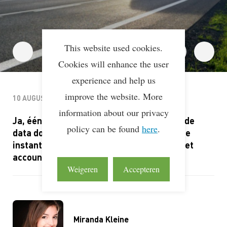
This website used cookies.
Cookies will enhance the user
experience and help us
improve the website. More
10 AUGUSTUS, 2023
information about our privacy
Ja, één keer per drie kalenderjaren moet de
policy can be found
here
.
data door een accountant of certificerende
instantie worden gecontroleerd volgens het
accountantsprotocol van Lean & Green.
Weigeren
Accepteren
Miranda Kleine