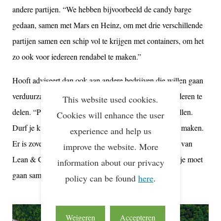
andere partijen. “We hebben bijvoorbeeld de candy barge
gedaan, samen met Mars en Heinz, om met drie verschillende
partijen samen een
schip
vol te krijgen met containers, om het
zo ook voor iedereen rendabel te maken.”
Hooft adviseert dan ook aan andere bedrijven die willen gaan
verduurzamen om niet bang te zijn om dingen met anderen te
This website used cookies.
delen. “Probeer je open te stellen en durf vragen te stellen.
Cookies will enhance the user
Durf je kwetsbaar op te stellen, om stappen te kunnen maken.
experience and help us
Er is zoveel kennis in de markt, bijvoorbeeld bij leden van
improve the website. More
Lean & Green. Ik weet dat als je echt wilt verbeteren, je moet
information about our privacy
gaan samenwerken.”
policy can be found
here
.
Weigeren
Accepteren