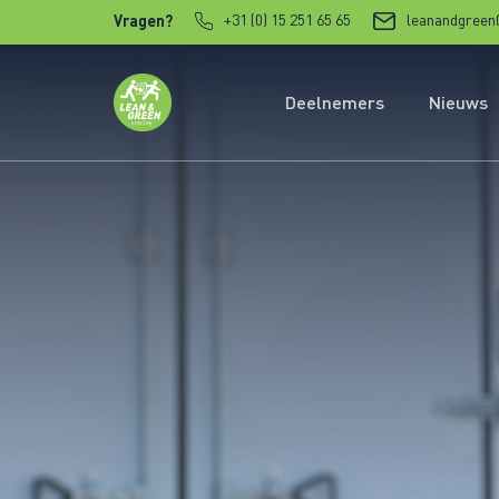
Verder naar content
+31 (0) 15 251 65 65
leanandgreen
Vragen?
Deelnemers
Nieuws