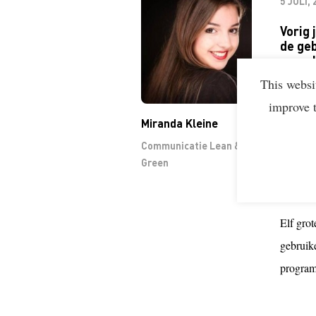
5 JULI,
Vorig 
de ge
mogeli
uitwi
This websi
toekom
improve 
Miranda Kleine
Communicatie Lean &
Green
Aan d
Elf grot
gebruike
program