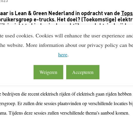
 2023
jaar is
Lean
& Green Nederland in opdracht van de
Tops
bruikersgroep e-trucks. Het doel?
(Toekomstige) elektr
jk inzicht te bieden in de praktijk van elektrisch rijden
sselen van
praktijk ervaring,
wat zorgt voor een sneller
te used cookies. Cookies will enhance the user experience an
st. Interesse? Goed nieuws! Er is nog plek.
the website. More information about our privacy policy can b
here
.
Weigeren
Accepteren
e slag!
e bedrijven die recent elektrisch rijden óf elektrisch gaan rijden hebbe
rsgroep. Er zullen drie sessies plaatsvinden op verschillende locaties
ma. Tijdens deze sessies zullen verschillende thema’s aanbod komen.