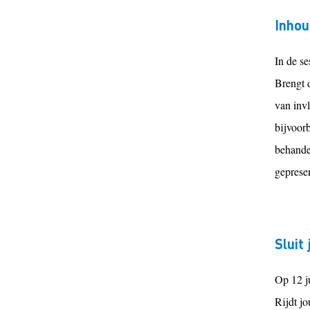
Inhou
In de s
Brengt d
van inv
bijvoor
behande
geprese
Sluit
Op 12 ju
Rijd
t
jou