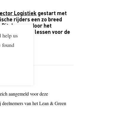
ector Logistiek
gestart met
ische rijders een zo breed
. Dit doen we door het
e leercurve en lessen voor de
d help us
e found
n zich aangemeld voor deze
 bij deelnemers van het Lean & Green