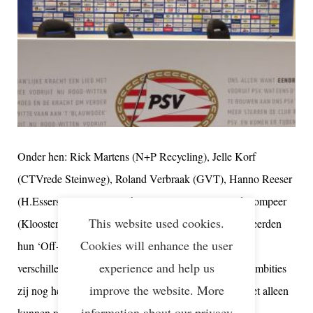
Onder hen: Rick Martens (N+P Recycling), Jelle Korf
(CTVrede Steinweg), Roland Verbraak (GVT), Hanno Reeser
(H.Essers), Gert-Jan Rombouts (Den Braven), Fred Compeer
This website used cookies.
(Kloosterboer) en Bert de Groot (BCTN). Zij presenteerden
Cookies will enhance the user
hun ‘Off-Road Business cases’, joint corridors naar
experience and help us
verschillende delen van Europa, en gaven aan welke ambities
improve the website. More
zij nog hebben. Duidelijk werd dat zij die ambities niet alleen
information about our privacy
kunnen realiseren. De oproep tot samenwerking werd