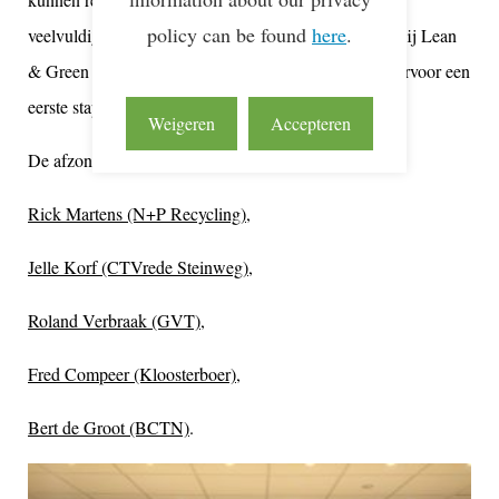
policy can be found
here
.
veelvuldig gedaan. Het nut en gemak van aansluiten bij Lean
& Green Off-Road en haar regionale partners kan daarvoor een
eerste stap zijn.
Weigeren
Accepteren
De afzonderlijke Off-Road business cases leest u hier:
Rick Martens (N+P Recycling)
,
Jelle Korf (CTVrede Steinweg)
,
Roland Verbraak (GVT),
Fred Compeer (Kloosterboer)
,
Bert de Groot (BCTN)
.