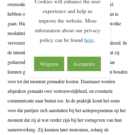
Cookies will enhance the user
overeenkomst. Daarin is vastgelegd dat partijen het doel
experience and help us
hebben om een duurzame samenwerking met elkaar aan te
improve the website. More
gaan. Hierbij wordt expliciet door partijen vastgelegd welke
information about our privacy
modaliteiten zij zouden willen inzetten, waardoor het
policy can be found
here
.
vervoeren via verschillende modaliteiten wordt gestimuleerd. In
de intentieovereenkomst spreken partijen expliciet af dat zij
gedurende deze fase op ieder gewenst moment uit elkaar
Weigeren
Accepteren
kunnen gaan, zonder dat zij elkaar aansprakelijk zullen houden
voor tot dat moment gemaakte kosten. Daarnaast worden
afspraken gemaakt over vertrouwelijkheid, en eventuele
communicatie naar buiten toe. In de praktijk komt het soms
voor dat partijen zich aansluiten bij het actieprogramma op het
moment dat zij al wat verder zijn bij het vormgeven van hun
samenwerking. Zij kunnen later instromen, zolang de