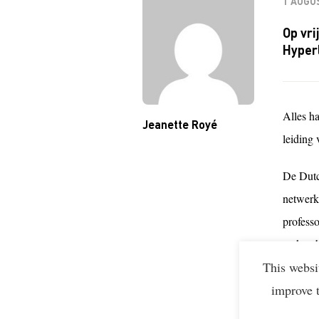
1 AUGU
Op vri
Hyperl
Alles h
Jeanette Royé
leiding
De Dutc
netwerk
professo
weken b
This websi
voor de
improve 
beloond
voor de