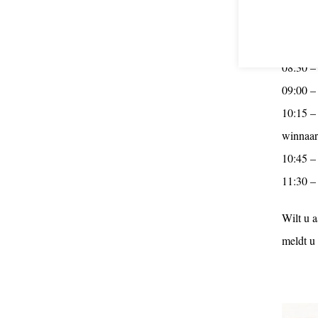
Het pro
08:30 – 
09:00 – 
10:15 –
winnaar
10:45 –
11:30 –
Wilt u 
meldt u