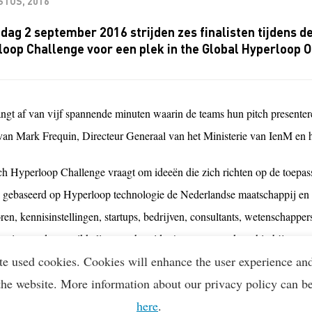
STUS, 2016
jdag 2 september 2016 strijden zes finalisten tijdens d
oop Challenge voor een plek in the Global Hyperloop O
angt af van vijf spannende minuten waarin de teams hun pitch presente
 van Mark Frequin, Directeur Generaal van het Ministerie van IenM en
h Hyperloop Challenge vraagt om ideeën die zich richten op de toepa
 gebaseerd op Hyperloop technologie de Nederlandse maatschappij en 
ren, kennisinstellingen, startups, bedrijven, consultants, wetenschapper
ezig met de ontwikkeling van hun idee/concept en u kunt hierbij aanwez
te used cookies. Cookies will enhance the user experience an
 beste in het algemeen, één voor de meest out-of the-box en één voor d
the website. More information about our privacy policy can b
 met een reis naar Hyperloop One in de VS. De overall winnaar wordt 
here
.
 Hyperloop One Global Challenge.