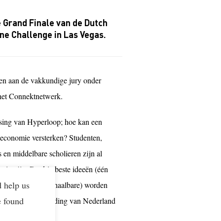
e Grand Finale van de Dutch
ne Challenge in Las Vegas.
ren aan de vakkundige jury onder
 het Connektnetwerk.
ssing van Hyperloop; hoe kan een
economie versterken? Studenten,
s en middelbare scholieren zijn al
ig zijn. De drie beste ideeën (één
d help us
e best economisch haalbare) worden
e found
de nationale inzending van Nederland