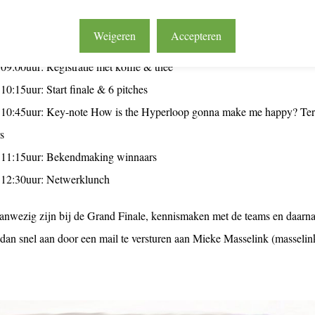
gramma ziet er als volgt uit:
Weigeren
Accepteren
09:00uur: Registratie met koffie & thee
10:15uur: Start finale & 6 pitches
 10:45uur: Key-note How is the Hyperloop gonna make me happy? Terwi
s
 11:15uur: Bekendmaking winnaars
 12:30uur: Netwerklunch
aanwezig zijn bij de Grand Finale, kennismaken met de teams en daarn
 dan snel aan door een mail te versturen aan Mieke Masselink (masseli