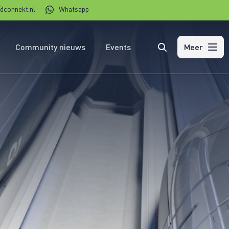
@connekt.nl
Whatsapp
Community nieuws
Events
Zoeken
Meer