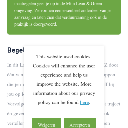
maatregelen geef je op in de
Mijn Lean & Green-
omgeving
. Ze vormen een essentieel onderdeel van je
aanvraag en laten zien dat verduurzaming ook in de
praktijk is doorgevoerd.
Begeleiding door Lean & Green
This website used cookies.
In dit Lean & Green traject wordt je van A tot Z door
Cookies will enhance the user
één van de projectmanagers begeleid in alle stappen
experience and help us
improve the website. More
die je moet nemen. Dat begint met een Kick-Off bij
information about our privacy
jou op locatie met de betrokken medewerkers.
policy can be found
here
.
Vervolgens helpen we je stap voor stap door het traject
én geven we je tips om je data te verbeteren. Ook
vertellen we je hoe andere deelnemers het hebben
Weigeren
Accepteren