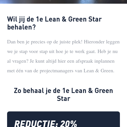
Wil jij de 1e Lean & Green Star
behalen?
Dan ben je precies op de juiste plek! Hieronder leggen
we je stap voor stap uit hoe je te werk gaat. Heb je nu
al vragen? Je kunt altijd
hier
een afspraak inplannen
met één van de projectmanagers van Lean & Green.
Zo behaal je de 1e Lean & Green
Star
REDUCTIE: 20%