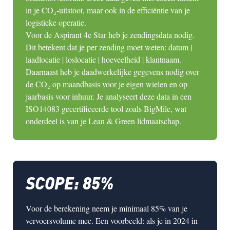
in je CO₂-uitstoot, maar ook in de efficiëntie van je
logistieke operatie.
Voor de Aspirant 4e Star heb je zendingsdata nodig.
Dit betekent dat je per zending moet weten: datum |
laadlocatie | loslocatie | hoeveelheid | klantnaam.
Daarnaast heb je daadwerkelijke gegevens nodig over
de CO₂ op maandbasis voor je eigen wielen en op
jaarbasis voor inhuur. Je analyseert deze data in een
ISO14083 gecertificeerde tool zoals BigMile, wat
onderdeel is van je Lean & Green lidmaatschap.
SCOPE: 85%
Voor de berekening neem je
minimaal 85% van je
vervoersvolume
mee. Een voorbeeld: als je in 2024 in