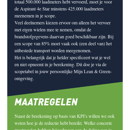
totaal 500.000 laadmeters hebt vervoerd, moet je voor
de Aspirant 4e Star minstens 425.000 laadmeters
meenemen in je scope.
Veel deelnemers kiezen ervoor om alleen het vervoer
met
eigen wielen
mee te nemen, omdat de
brandstofgegevens daarvan goed beschikbaar zijn. Bij
een scope van 85% moet vaak ook (een deel van) het
uitbestede transport worden meegenomen.
Het is belangrijk dat je
helder specificeert
wat je wel
en niet opneemt in je berekening. Dit doe je via de
scopetabel
in jouw persoonlijke
Mijn Lean & Green-
omgeving
.
MAATREGELEN
Naast de berekening op basis van KPI’s willen we ook
weten
hoe
je de reductie hebt bereikt. Welke concrete
maatregelen hebben bijgedragen aan de daling van je