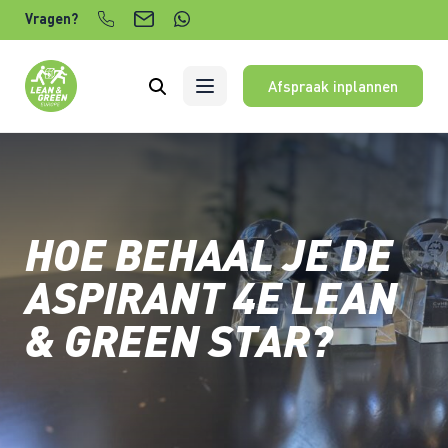
Verder naar content
Vragen?
Afspraak inplannen
HOE BEHAAL JE DE
ASPIRANT 4E LEAN
& GREEN STAR?