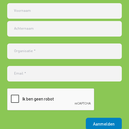
Voornaam
Achternaam
Organisatie
*
Email
*
Aanmelden