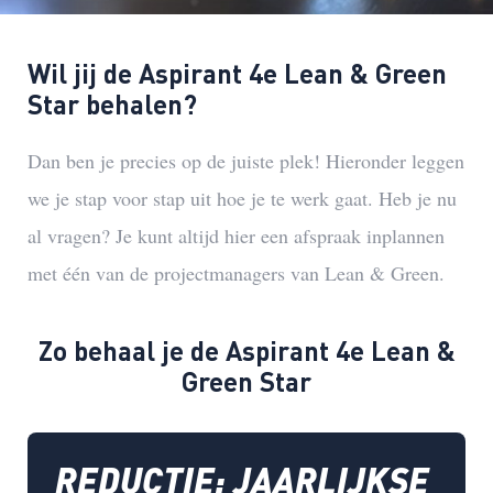
Wil jij de Aspirant 4e Lean & Green
Star behalen?
Dan ben je precies op de juiste plek! Hieronder leggen
we je stap voor stap uit hoe je te werk gaat. Heb je nu
al vragen? Je kunt altijd
hier
een afspraak inplannen
met één van de projectmanagers van Lean & Green.
Zo behaal je de Aspirant 4e Lean &
Green Star
REDUCTIE: JAARLIJKSE