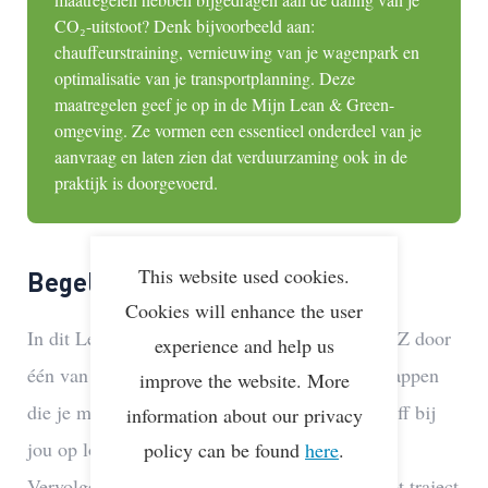
CO₂-uitstoot? Denk bijvoorbeeld aan:
chauffeurstraining, vernieuwing van je wagenpark en
optimalisatie van je transportplanning. Deze
maatregelen geef je op in de
Mijn Lean & Green-
omgeving
. Ze vormen een essentieel onderdeel van je
aanvraag en laten zien dat verduurzaming ook in de
praktijk is doorgevoerd.
This website used cookies.
Begeleiding door Lean & Green
Cookies will enhance the user
In dit Lean & Green traject wordt je van A tot Z door
experience and help us
één van de projectmanagers begeleid in alle stappen
improve the website. More
die je moet nemen. Dat begint met een Kick-Off bij
information about our privacy
jou op locatie met de betrokken medewerkers.
policy can be found
here
.
Vervolgens helpen we je stap voor stap door het traject