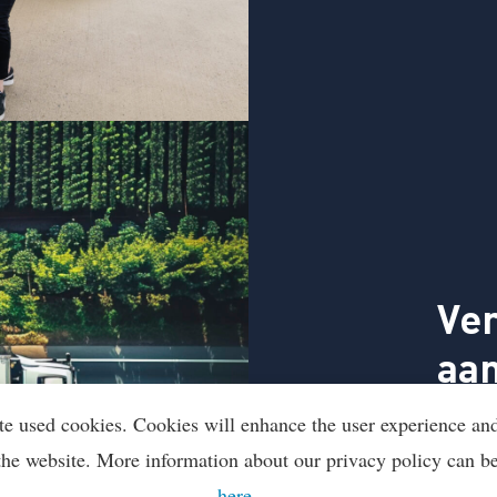
Ver
aa
te used cookies. Cookies will enhance the user experience an
Steeds 
duurzaam
the website. More information about our privacy policy can b
organisa
here
.