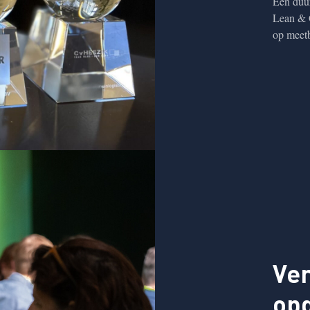
Een duur
Lean & G
op meetb
Ver
op