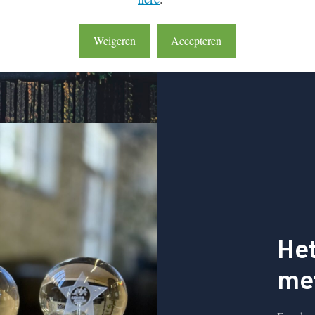
getoetst.
Weigeren
Accepteren
Het
met