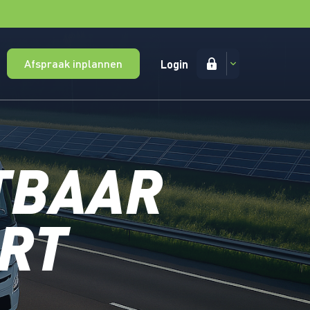
Afspraak inplannen
Login
HTBAAR
RT