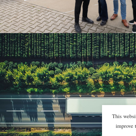
This websi
improve 