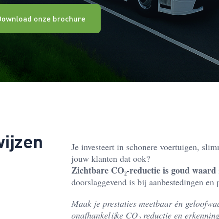
Download onze brochure
wijzen
Je investeert in schonere voertuigen, slim
jouw klanten dat ook?
Zichtbare CO₂-reductie is goud waard
doorslaggevend is bij aanbestedingen en 
Maak je prestaties meetbaar én geloofwa
onafhankelijke CO₂ reductie en erkennin