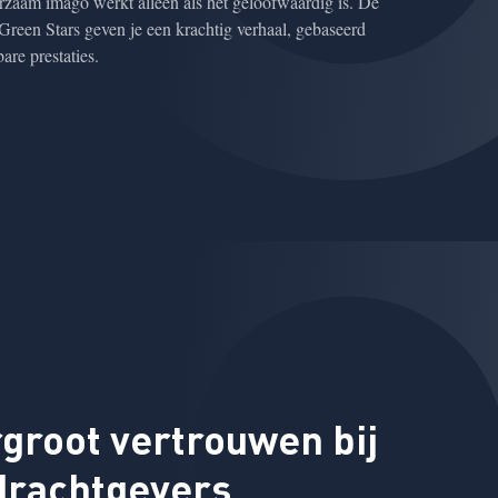
zaam imago werkt alleen als het geloofwaardig is. De
reen Stars geven je een krachtig verhaal, gebaseerd
are prestaties.
groot vertrouwen bij
drachtgevers