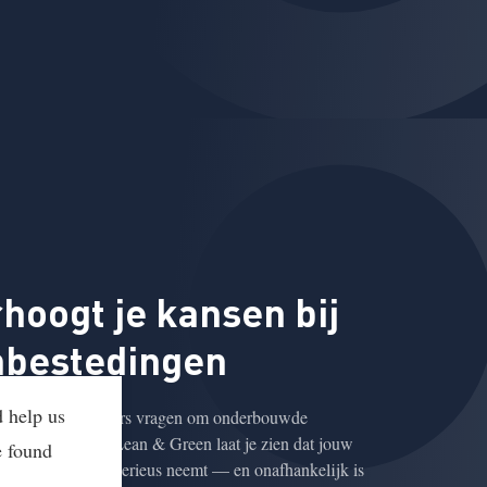
hoogt je kansen bij
nbestedingen
d help us
meer opdrachtgevers vragen om onderbouwde
heidsdata. Met Lean & Green laat je zien dat jouw
e found
tie CO₂-reductie serieus neemt — en onafhankelijk is