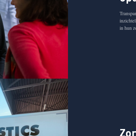
Transpar
inzichte
in hun z
Zor