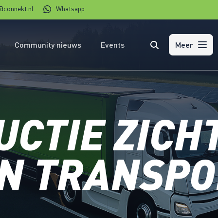
@connekt.nl
Whatsapp
Community nieuws
Events
Zoeken
Meer
UCTIE ZIC
IN TRANSPO