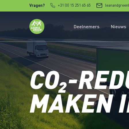
Verder naar content
+31 (0) 15 251 65 65
leanandgreen
Vragen?
Deelnemers
Nieuws
CO₂-RED
MAKEN 