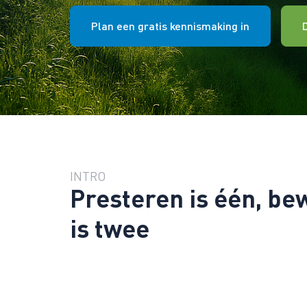
Plan een gratis kennismaking in
INTRO
Presteren is één, be
is twee