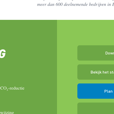
meer dan 600 deelnemende bedrijven in 
G
Down
Bekijk het s
 CO₂-reductie
Plan 
ewijzing