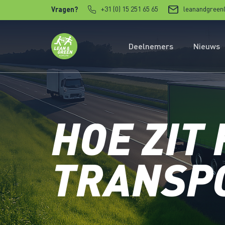
Verder naar content
+31 (0) 15 251 65 65
leanandgreen
Vragen?
Deelnemers
Nieuws
HOE ZIT
TRANSP