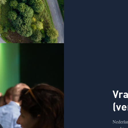
Vr
(ve
Nederlan