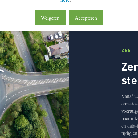
Weigeren
Accepteren
ZES
Zer
ste
Vanaf 2
emissiez
voertuig
paar uit
en data-
tijdig e