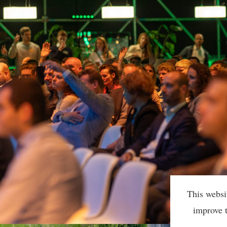
This websi
improve 