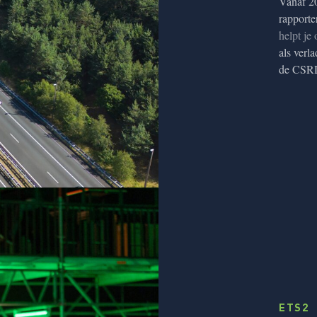
Vanaf 20
rapporte
helpt je
als verl
de CSRD
ETS2