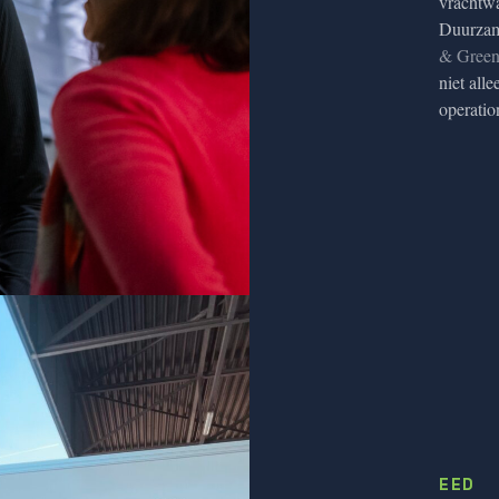
vrachtwa
Duurzame
& Green 
niet all
operatio
EED