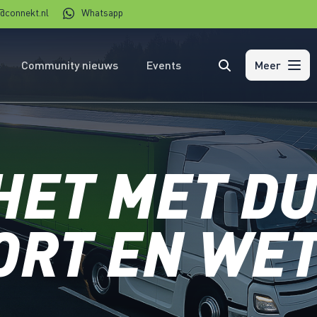
@connekt.nl
Whatsapp
Community nieuws
Events
Zoeken
Meer
 HET MET 
ORT EN WET