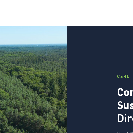
CSRD
Co
Sus
Dir