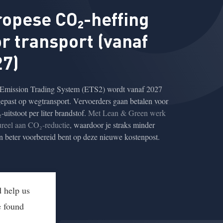
opese CO₂-heffing
r transport (vanaf
27)
Emission Trading System (ETS2) wordt vanaf 2027
epast op wegtransport. Vervoerders gaan betalen voor
uitstoot per liter brandstof.
Met Lean & Green werk
tureel aan CO₂-reductie
, waardoor je straks minder
én beter voorbereid bent op deze nieuwe kostenpost.
d help us
e found