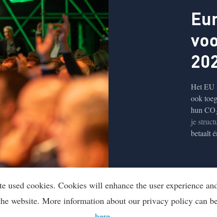
Eur
voo
20
Het EU 
ook toeg
hun CO₂-
je struc
betaalt 
te used cookies. Cookies will enhance the user experience an
the website. More information about our privacy policy can b
here
.