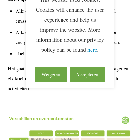
Cookies will enhance the user
Alle data over directe, operationele Tank To Wheel-
experience and help us
emissies van transport- en hub-activiteiten.
improve the website. More
Alle data over indirecte Well To Tank-emissies voor
information about our privacy
energievoorziening van transport- en hub-activiteiten.
policy can be found
here
.
Toelichting gemaakte keuzes.
Het gaat dus om het totale verbruik van elke energiedrager en
Weigeren
Accepteren
elk koelmiddel dat wordt gebruikt voor transport- of hub-
activiteiten.