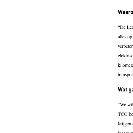
Waaro
“De Lea
alles op
verbete
elektris
kilomete
transpo
Wat ga
“We will
TCO beke
krijgen 
laders 