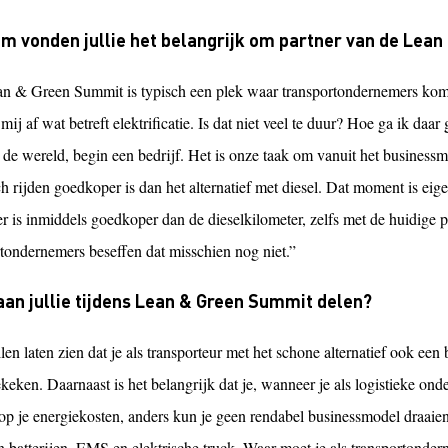
m vonden jullie het belangrijk om partner van de Lea
n & Green Summit is typisch een plek waar transportondernemers kome
 mij af wat betreft elektrificatie. Is dat niet veel te duur? Hoe ga ik da
r de wereld, begin een bedrijf. Het is onze taak om vanuit het busines
ch rijden goedkoper is dan het alternatief met diesel. Dat moment is ei
r is inmiddels goedkoper dan de dieselkilometer, zelfs met de huidige p
rtondernemers beseffen dat misschien nog niet.”
an jullie tijdens Lean & Green Summit delen?
en laten zien dat je als transporteur met het schone alternatief ook een
ken. Daarnaast is het belangrijk dat je, wanneer je als logistieke onde
op je energiekosten, anders kun je geen rendabel businessmodel draaien
en batterijen, EMS en elektrische truck. Waar moet je als transportond