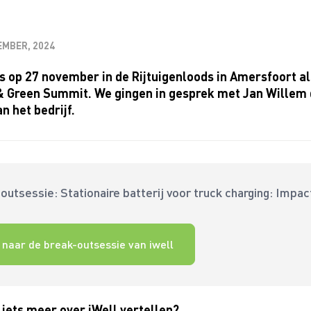
EMBER, 2024
is op 27 november in de Rijtuigenloods in Amersfoort a
& Green Summit. We gingen in gesprek met Jan Willem 
n het bedrijf.
outsessie: Stationaire batterij voor truck charging: Impa
 naar de break-outsessie van iwell
 iets meer over iWell vertellen?