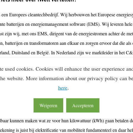
is een Europees cleantechbedrijf. Wij herbouwen het Europese energie
gente batterijen en energiemanagement software (EMS). Wij leveren hele
st zijn wij, met ons EMS, dirigent van de energiestromen achter de me
n, batterijen en transformatoren aan elkaar en zorgen ervoor dat die als
rland, Duitsland en België. In Nederland zijn we marktleider in het C&
: we bouwen zelf de oplossingen met inhouse hardware software-experti
te used cookies. Cookies will enhance the user experience an
robleem lossen jullie op?
the website. More information about our privacy policy can b
here
.
gen aan de ene kant voor ondernemers, transporteurs en logistieke bedrijv
iekmomenten op het elektriciteitsnet (netcongestie). Daarnaast helpen 
Weigeren
Accepteren
e helpen ze dus te verduurzamen. Ten derde helpen we ze geld te verdie
lbaar kunnen maken wat ze voor hun kilowattuur (kWh) gaan betalen de
ekening is juist bij elektrificatie van mobiliteit fundamenteel en daar he