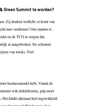
n & Green Summit te worden?
n. Zij denken wellicht: er komt van
ar geld mee verdienen? Ons mantra is:
smodel en de TCO te zorgen dat
genlijk al aangebroken. De schonere
rijzen van trucks. Veel
 beter businessmodel hebt. Vanuit de
rnemer wilt elektrificeren, grip moet
. Het klinkt allemaal heel ingewikkeld:
ernemer beginnen? Wij kunnen daar