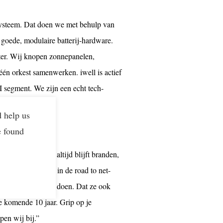
systeem. Dat doen we met behulp van
 goede, modulaire batterij-hardware.
ter. Wij knopen zonnepanelen,
 één orkest samenwerken. iwell is actief
I segment. We zijn een echt tech-
se.”
d help us
e found
en dat het licht altijd blijft branden,
we deze bedrijven in de road to net-
nen terwijl ze dat doen. Dat ze ook
 komende 10 jaar. Grip op je
lpen wij bij.”