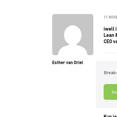
11 NOV
iwell 
Lean 
CEO va
Esther van Driel
Break-
Ga
Kun je