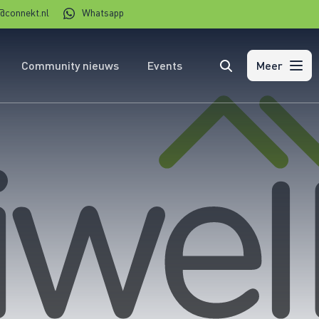
@connekt.nl
Whatsapp
Community nieuws
Events
Zoeken
Meer