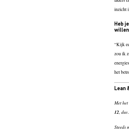
inzicht 
Heb je
wille
“Kijk ee
zou ik z
energie
het betr
Lean 
Met het
12
, dus
Steeds m