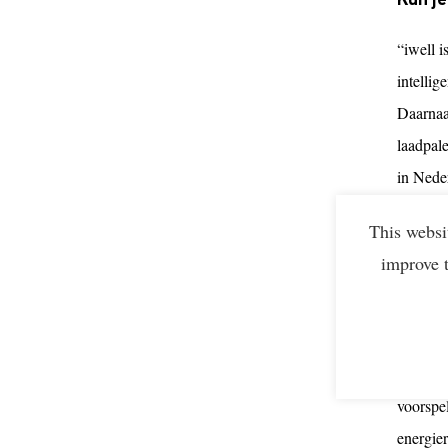
“iwell 
intelli
Daarnaa
laadpale
in Nede
bedrijf
This websi
Welk p
improve 
“Wij zor
ook op p
zero. W
voorspe
energier