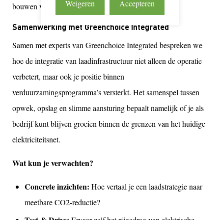
Weigeren
Accepteren
bouwen van hun eigen energie-infrastructuur.
Samenwerking met Greenchoice Integrated
Samen met experts van Greenchoice Integrated bespreken we
hoe de integratie van laadinfrastructuur niet alleen de operatie
verbetert, maar ook je positie binnen
verduurzamingsprogramma’s versterkt. Het samenspel tussen
opwek, opslag en slimme aansturing bepaalt namelijk of je als
bedrijf kunt blijven groeien binnen de grenzen van het huidige
elektriciteitsnet.
Wat kun je verwachten?
Concrete inzichten:
Hoe vertaal je een laadstrategie naar
meetbare CO2-reductie?
Test & Drive:
Ervaar zelf het rijgedrag van elektrische