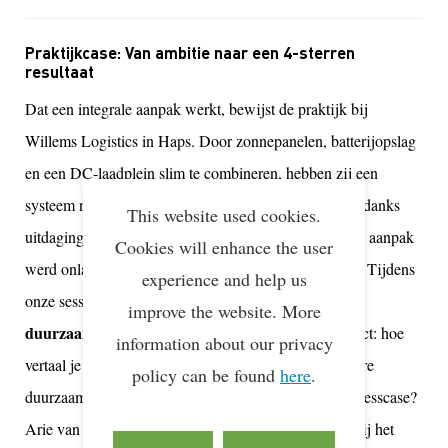
Praktijkcase: Van ambitie naar een 4-sterren
resultaat
Dat een integrale aanpak werkt, bewijst de praktijk bij
Willems Logistics in Haps. Door zonnepanelen, batterijopslag
en een DC-laadplein slim te combineren, hebben zij een
systeem neergezet dat meegroeit met hun ambities, ondanks
This website used cookies.
uitdagingen zoals netcongestie. Deze vooruitstrevende aanpak
Cookies will enhance the user
werd onlangs bekroond met de 4e Lean & Green ster. Tijdens
experience and help us
De impact van laden op je
onze sessie ‘
improve the website. More
duurzaamheidsscore’
gaan we dieper in op dit project: hoe
information about our privacy
vertaal je zo’n integraal energiesysteem naar een hogere
policy can be found
here
.
duurzaamheidsscore en een toekomstbestendige businesscase?
Arie van Rijn deelt de lessen die zij hebben geleerd bij het