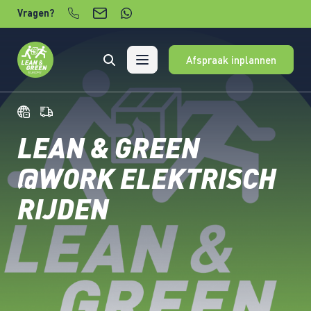
Verder naar content
Vragen?
Afspraak inplannen
LEAN & GREEN
@WORK ELEKTRISCH
RIJDEN