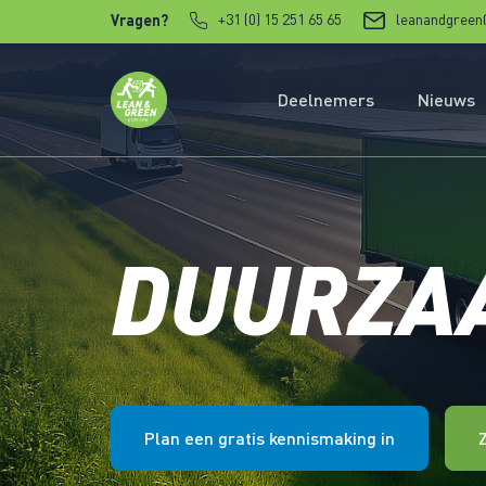
Verder naar content
+31 (0) 15 251 65 65
leanandgreen
Vragen?
Deelnemers
Nieuws
DUURZAA
Plan een gratis kennismaking in