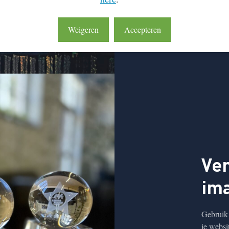
Weigeren
Accepteren
Ver
ima
Gebruik 
je websi