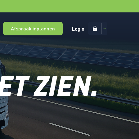
Afspraak inplannen
Login
T ZIEN.