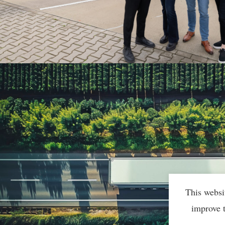
This websi
improve 