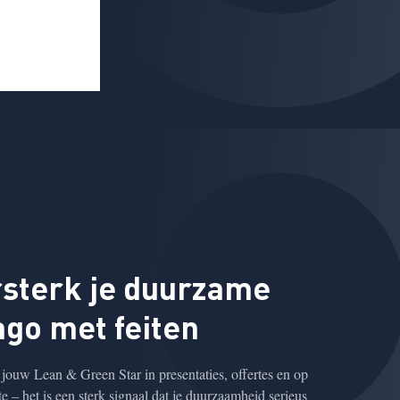
sterk je duurzame
go met feiten
jouw Lean & Green Star in presentaties, offertes en op
te – het is een sterk signaal dat je duurzaamheid serieus