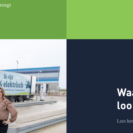
brengt
Waa
loo
Lees het