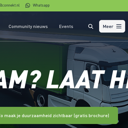
@connekt.nl
Whatsapp
Community nieuws
Events
Zoeken
Meer
M? LAAT HE
Zo maak je duurzaamheid zichtbaar (gratis brochure)