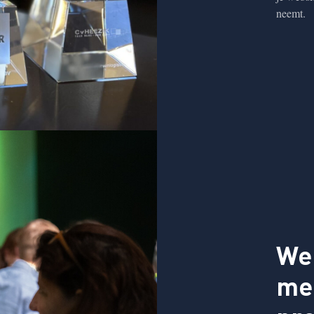
neemt.
We
me