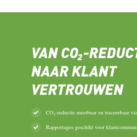
VAN CO₂-REDUC
NAAR KLANT
VERTROUWEN
CO₂-reductie meetbaar en traceerbaar vi
Rapportages geschikt voor klantcommuni