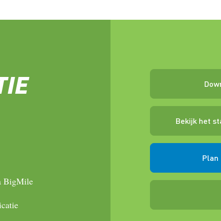
TIE
Down
Bekijk het s
Plan 
a BigMile
catie