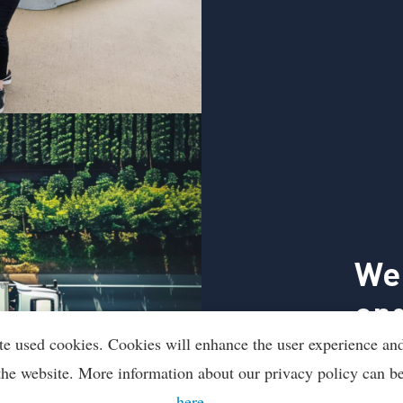
Wek
op
te used cookies. Cookies will enhance the user experience an
Klanten 
the website. More information about our privacy policy can b
Green is
here
.