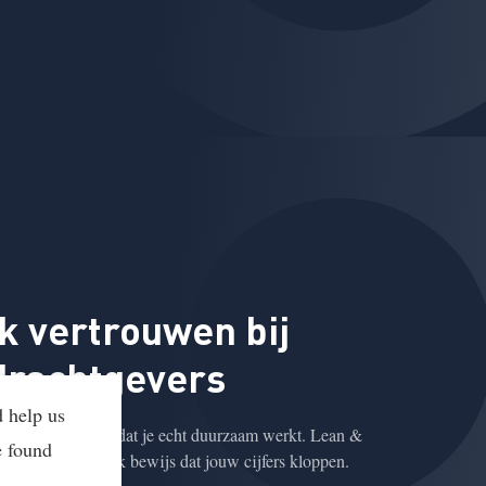
 vertrouwen bij
drachtgevers
d help us
willen zekerheid dat je echt duurzaam werkt. Lean &
e found
 een onafhankelijk bewijs dat jouw cijfers kloppen.