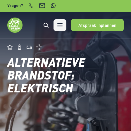
Verder naar content
Vragen?
Afspraak inplannen
ALTERNATIEVE
BRANDSTOF:
ELEKTRISCH