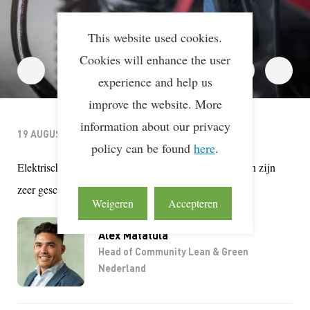
This website used cookies.
Cookies will enhance the user
experience and help us
improve the website. More
information about our privacy
19 AUGUSTUS, 2019
policy can be found
here
.
Elektrische wagens hebben een lagere CO2-emissie en zijn
zeer geschikt voor gebruik in milieuzone gebieden.
Weigeren
Accepteren
Alex Matatula
Head of Community Lean & Green
Nederland