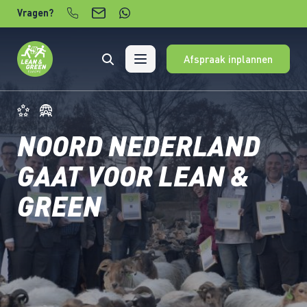
Verder naar content
Vragen?
Afspraak inplannen
NOORD NEDERLAND
GAAT VOOR LEAN &
GREEN