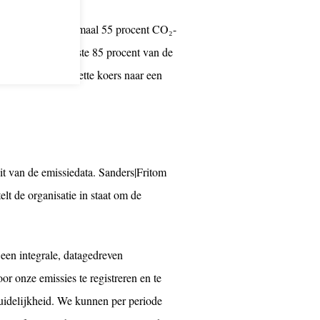
e aantoonbaar minimaal 55 procent CO₂-
scope van ten minste 85 procent van de
tiging dat de ingezette koers naar een
eit van de emissiedata. Sanders|Fritom
lt de organisatie in staat om de
een integrale, datagedreven
 onze emissies te registreren en te
idelijkheid. We kunnen per periode