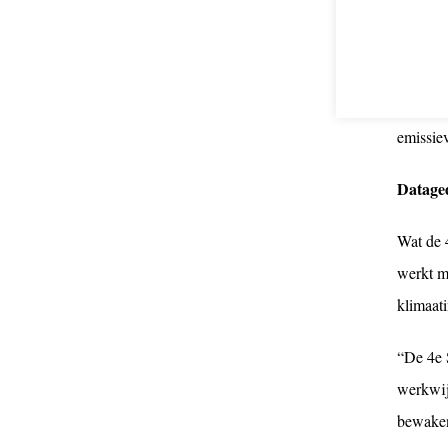
De 4e S
reducti
totale l
emissiev
Datage
Wat de 4
werkt me
klimaati
“De 4e 
werkwij
bewaken