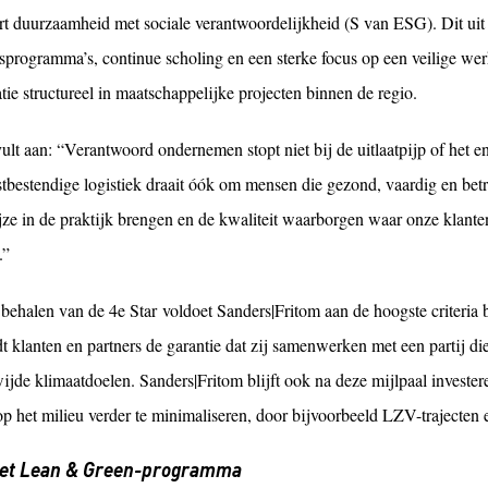
rt duurzaamheid met sociale verantwoordelijkheid (S van ESG). Dit uit 
itsprogramma’s, continue scholing en een sterke focus op een veilige w
tie structureel in maatschappelijke projecten binnen de regio.
ult aan: “Verantwoord ondernemen stopt niet bij de uitlaatpijp of het 
tbestendige logistiek draait óók om mensen die gezond, vaardig en betr
ze in de praktijk brengen en de kwaliteit waarborgen waar onze klante
.”
 behalen van de 4e Star voldoet Sanders|Fritom aan de hoogste criteri
t klanten en partners de garantie dat zij samenwerken met een partij di
ijde klimaatdoelen. Sanders|Fritom blijft ook na deze mijlpaal investe
p het milieu verder te minimaliseren, door bijvoorbeeld LZV-trajecten e
het Lean & Green-programma