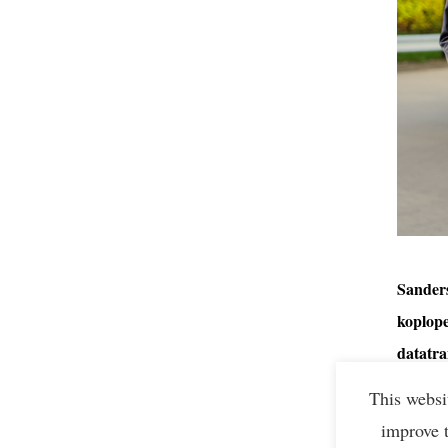
Sanders
koplope
datatra
duurza
This websi
improve 
Auteur e