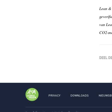
Lean & 
geverifi
van Lea
CO2-me
DEEL D
PRIVACY
DOWNLOADS
NIEUWSB