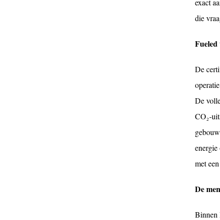
exact a
die vraa
Fueled
De cert
operatie
De voll
CO₂-uit
gebouwd
energie
met een
De mens
Binnen 