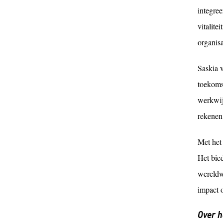
integree
vitalite
organisa
Saskia v
toekoms
werkwij
rekenen
Met het
Het bied
wereldw
impact o
Over 