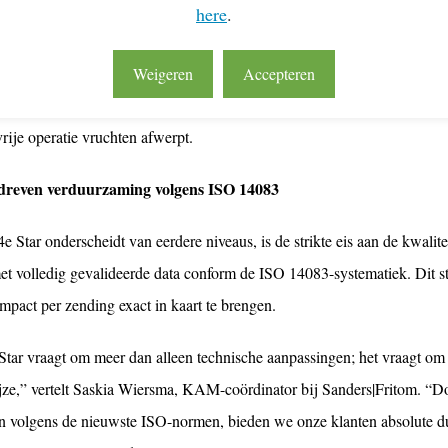
here
.
tar van Lean & Green wordt uitsluitend toegekend aan organisaties di
e realiseren vóór 2030. Deze reductie moet behaald worden binnen een 
Weigeren
Accepteren
ogistieke activiteiten. Voor Sanders|Fritom is deze certificering de beves
rije operatie vruchten afwerpt.
dreven verduurzaming volgens ISO 14083
e Star onderscheidt van eerdere niveaus, is de strikte eis aan de kwalit
t volledig gevalideerde data conform de ISO 14083-systematiek. Dit ste
mpact per zending exact in kaart te brengen.
Star vraagt om meer dan alleen technische aanpassingen; het vraagt om 
ze,” vertelt Saskia Wiersma, KAM-coördinator bij Sanders|Fritom. “Door
 volgens de nieuwste ISO-normen, bieden we onze klanten absolute du