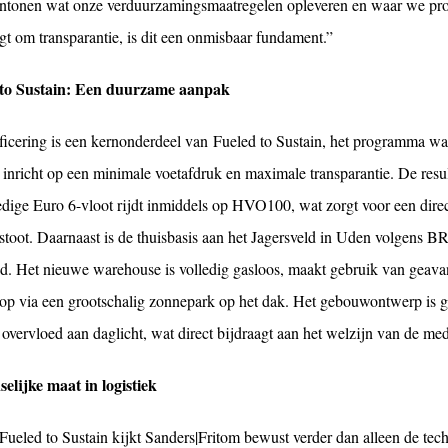
antonen wat onze verduurzamingsmaatregelen opleveren en waar we proa
gt om transparantie, is dit een onmisbaar fundament.”
 to Sustain: Een duurzame aanpak
ificering is een kernonderdeel van Fueled to Sustain, het programma wa
 inricht op een minimale voetafdruk en maximale transparantie. De resul
edige Euro 6-vloot rijdt inmiddels op HVO100, wat zorgt voor een direc
stoot. Daarnaast is de thuisbasis aan het Jagersveld in Uden volgen
. Het nieuwe warehouse is volledig gasloos, maakt gebruik van gea
 op via een grootschalig zonnepark op het dak. Het gebouwontwerp is 
 overvloed aan daglicht, wat direct bijdraagt aan het welzijn van de me
elijke maat in logistiek
Fueled to Sustain kijkt Sanders|Fritom bewust verder dan alleen de tec