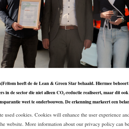
|Fritom heeft de 4e Lean & Green Star behaald. Hiermee behoort de
rs in de sector die niet alleen CO₂-reductie realiseert, maar dit oo
nsparantie weet te onderbouwen. De erkenning markeert een belan
amheidsprogramma Fueled to Sustain.
te used cookies. Cookies will enhance the user experience an
the website. More information about our privacy policy can b
n bron van dit artikel: Sanders|Fritom