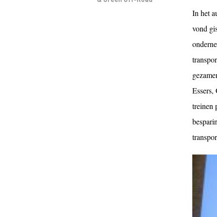
In het 
vond gi
onderne
transpo
gezamen
Essers, 
treinen 
bespari
transpor