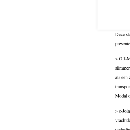
Innovat
Deze st
presente
> Off-M
slimmer
als een
transpo
Modal o
> e-Join
vrachtdo
onderli