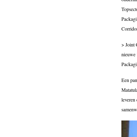
Topsect
Packagi
Corridor
> Joint 
nieuwe 
Packagi
Een pan
Matatul
leveren 
samenwe