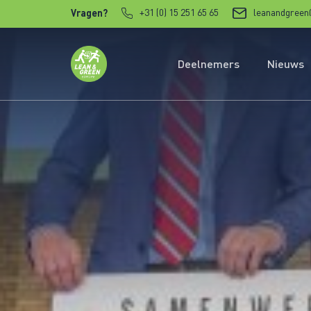
Verder naar content
+31 (0) 15 251 65 65
leanandgreen
Vragen?
Deelnemers
Nieuws