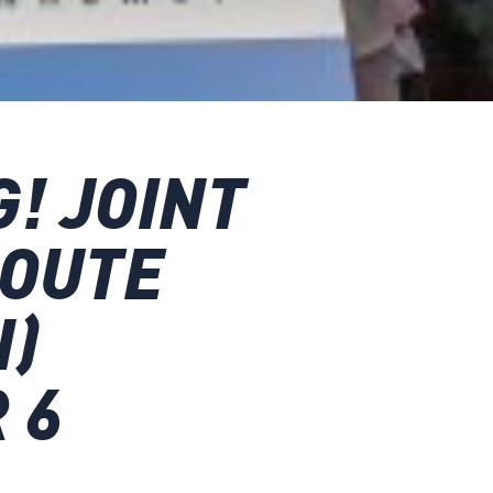
! JOINT
ROUTE
N)
 6