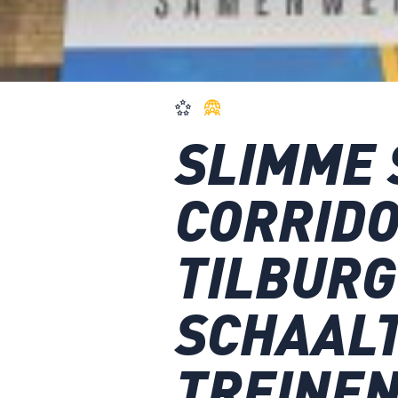
SLIMME 
CORRID
TILBURG
SCHAALT
TREINEN