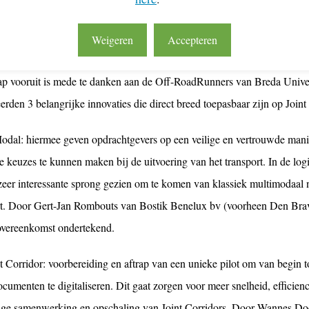
Weigeren
Accepteren
ies op de Joint Corridors
ap vooruit is mede te danken aan de Off-RoadRunners van Breda Univer
erden 3 belangrijke innovaties die direct breed toepasbaar zijn op Joint
odal: hiermee geven opdrachtgevers op een veilige en vertrouwde mani
e keuzes te kunnen maken bij de uitvoering van het transport. In de lo
 zeer interessante sprong gezien om te komen van klassiek multimodaal
rt. Door Gert-Jan Rombouts van Bostik Benelux bv (voorheen Den Brave
vereenkomst ondertekend.
t Corridor: voorbereiding en aftrap van een unieke pilot om van begin t
cumenten te digitaliseren. Dit gaat zorgen voor meer snelheid, efficien
nge samenwerking en opschaling van Joint Corridors. Door Wannes D