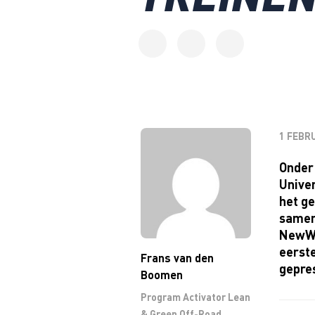
1 FEBRU
Onder
Univer
het ge
samen
NewWa
eerst
Frans van den
gepre
Boomen
Program Activator Lean
& Green Off-Road