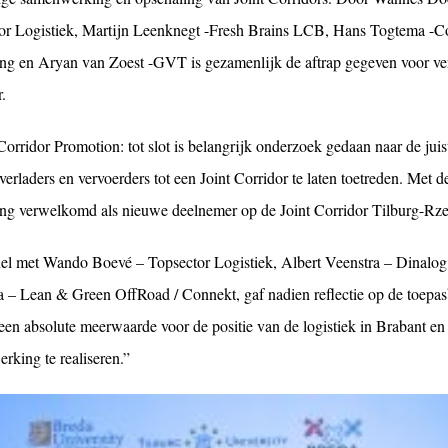
or Logistiek, Martijn Leenknegt -Fresh Brains LCB, Hans Togtema -C
ng en Aryan van Zoest -GVT is gezamenlijk de aftrap gegeven voor ver
.
Corridor Promotion: tot slot is belangrijk onderzoek gedaan naar de ju
verladers en vervoerders tot een Joint Corridor te laten toetreden. M
ng verwelkomd als nieuwe deelnemer op de Joint Corridor Tilburg-Rze
el met Wando Boevé – Topsector Logistiek, Albert Veenstra – Dinalog
a – Lean & Green OffRoad / Connekt, gaf nadien reflectie op de toepa
een absolute meerwaarde voor de positie van de logistiek in Brabant en
rking te realiseren.”