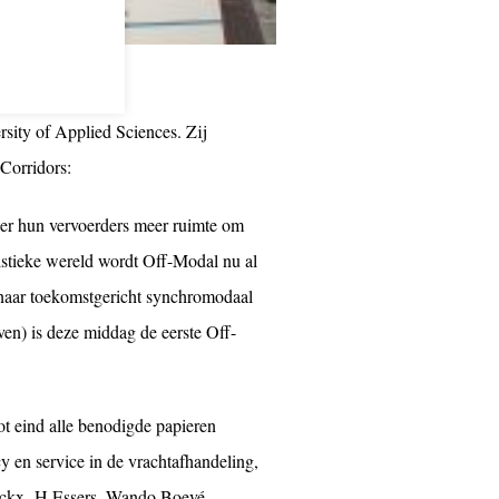
sity of Applied Sciences. Zij
 Corridors:
er hun vervoerders meer ruimte om
gistieke wereld wordt Off-Modal nu al
 naar toekomstgericht synchromodaal
n) is deze middag de eerste Off-
ot eind alle benodigde papieren
cy en service in de vrachtafhandeling,
ockx -H.Essers, Wando Boevé -