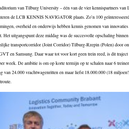
auditorium van Tilburg University – één van de vier kennispartners va
steren de LCB KENNIS NAVIGATOR plaats. Zo’n 100 geïnteresseerden 
mingen, overheid en onderwijs hebben kennis genomen van innovaties o
rt. Het uitgangspunt deze middag was de succesvolle opschaling bin
lijke transportcorridor (Joint Corridor) Tilburg-Rzepin (Polen) door o
GVT en Samsung. Daar waar tot voor kort geen trein reed, is dit trajec
per week. De ambitie is om op korte termijn op te schalen naar 6 treinen
ng van 24.000 vrachtwagenritten en maar liefst 18.000.000 (18 miljoen!
troute.