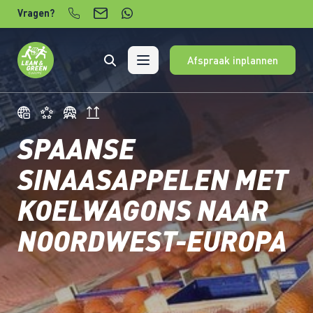
Verder naar content
Vragen?
Afspraak inplannen
SPAANSE
SINAASAPPELEN MET
KOELWAGONS NAAR
NOORDWEST-EUROPA