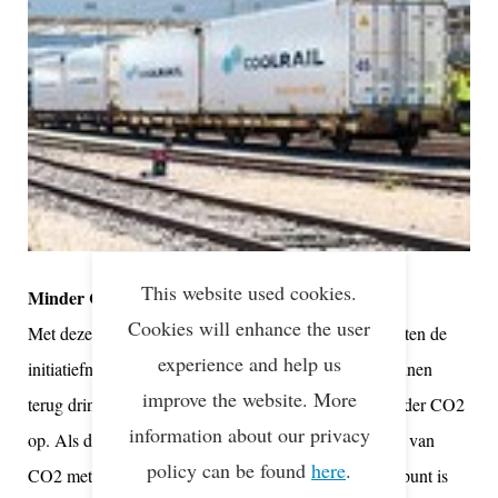
This website used cookies.
Minder CO2
Cookies will enhance the user
Met deze nieuwe aanvoerlijn naar Rotterdam verwachten de
experience and help us
initiatiefnemers de uitstoot van CO2 nog verder te kunnen
improve the website. More
terug dringen. De trein naar Keulen levert al 70% minder CO2
information about our privacy
op. Als de trein doorrijdt naar Rotterdam is de uitstoot van
policy can be found
here
.
CO2 met 80 tot 90% terug te dringen. Een ander pluspunt is