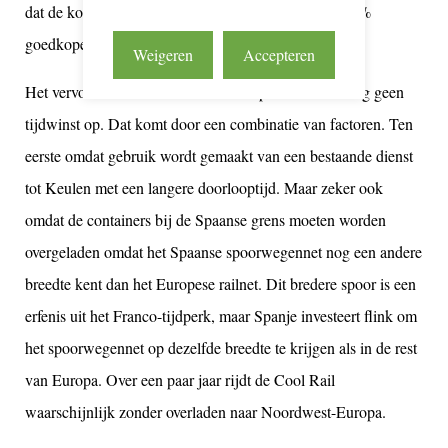
dat de kostprijs omlaag kan. In potentie is de trein 30%
goedkoper dan het transport over de weg.
Weigeren
Accepteren
Het vervoer met de Cool Rail levert op dit moment nog geen
tijdwinst op. Dat komt door een combinatie van factoren. Ten
eerste omdat gebruik wordt gemaakt van een bestaande dienst
tot Keulen met een langere doorlooptijd. Maar zeker ook
omdat de containers bij de Spaanse grens moeten worden
overgeladen omdat het Spaanse spoorwegennet nog een andere
breedte kent dan het Europese railnet. Dit bredere spoor is een
erfenis uit het Franco-tijdperk, maar Spanje investeert flink om
het spoorwegennet op dezelfde breedte te krijgen als in de rest
van Europa. Over een paar jaar rijdt de Cool Rail
waarschijnlijk zonder overladen naar Noordwest-Europa.