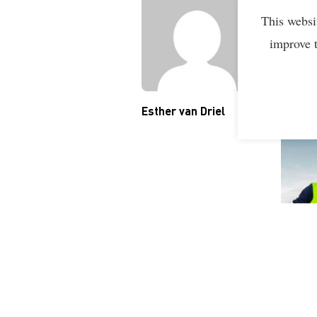
This websi
Vanaf 
deeln
improve 
reduct
Esther van Driel