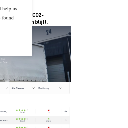
d help us
aar op de
rantie over je CO2-
e found
Star behouden blijft.