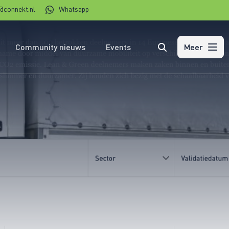
@connekt.nl
Whatsapp
Community nieuws
Events
Zoeken
Meer