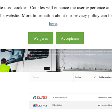
te used cookies. Cookies will enhance the user experience an
nu is de monitoringsstatus van alle deelnemers zichtb
emerswebsite
van Lean & Green. Dit zorgt voor transpa
the website. More information about our privacy policy can b
ieprestaties, waardoor de waarde van je Lean & Green 
here
.
Weigeren
Accepteren