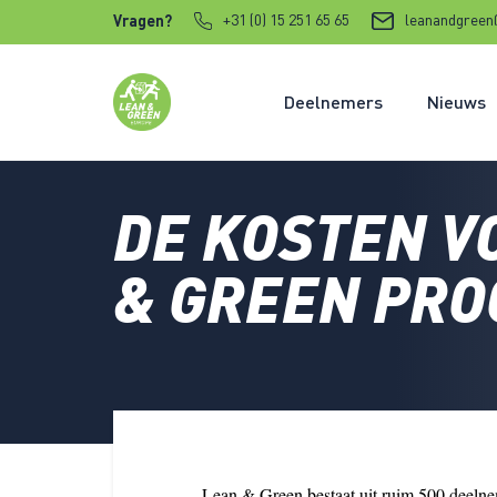
Verder naar content
+31 (0) 15 251 65 65
leanandgreen
Vragen?
Deelnemers
Nieuws
DE KOSTEN V
& GREEN PR
Lean & Green bestaat uit ruim 500 deelne