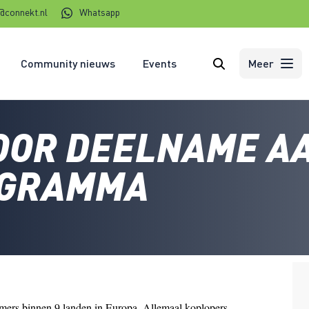
@connekt.nl
Whatsapp
Community nieuws
Events
Zoeken
Meer
OOR DEELNAME A
OGRAMMA
mers binnen 9 landen in Europa. Allemaal koplopers