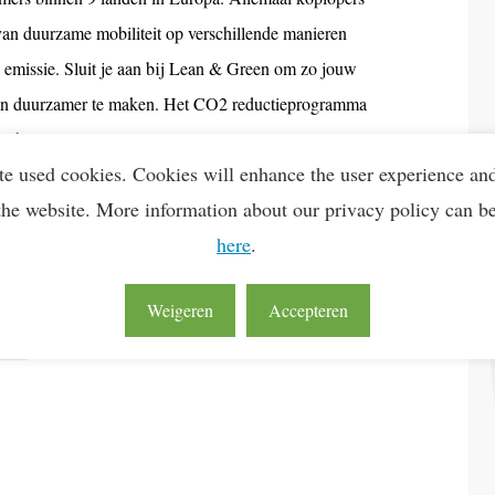
van duurzame mobiliteit op verschillende manieren
missie. Sluit je aan bij Lean & Green om zo jouw
er en duurzamer te maken. Het CO2 reductieprogramma
te besparen.
te used cookies. Cookies will enhance the user experience an
the website. More information about our privacy policy can b
here
.
51 tot 250 personen
Weigeren
Accepteren