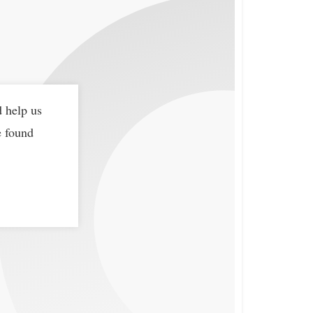
d help us
e found