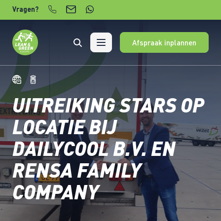
Verder naar content
Vragen?
Afspraak inplannen
UITREIKING STARS OP
LOCATIE BIJ
DAILYCOOL B.V. EN
RENSA FAMILY
COMPANY