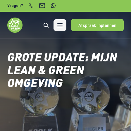
Verder naar content
Vragen?
Afspraak inplannen
GROTE UPDATE: MIJN
LEAN & GREEN
OMGEVING