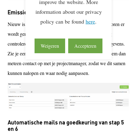
improve the website. More
information about our privacy
Emissiefactoren in de scopetabel
policy can be found
here
.
Nieuw is dat je direct kunt zien met welke emissiefactoren er
wordt gerekend in de scopetabel. Zo kun je eenvoudig
controleren of deze overeenkomen met jouw eigen gegevens.
Weigeren
Accepteren
Zie je een emissiefactor die volgens jou niet klopt? Neem dan
meteen contact op met je projectmanager, zodat we dit samen
kunnen nalopen en waar nodig aanpassen.
Automatische mails na goedkeuring van stap 5
en 6