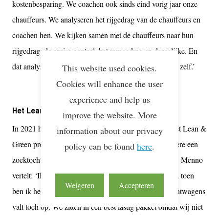
kostenbesparing. We coachen ook sinds eind vorig jaar onze
chauffeurs. We analyseren het rijgedrag van de chauffeurs en
coachen hen. We kijken samen met de chauffeurs naar hun
rijgedrag: de cruise control, het remgedrag en dergelijke. En
dat analyseren en coachen doen we nu intern allemaal zelf.’
This website used cookies.
Cookies will enhance the user
experience and help us
Het Lean & Green programma
improve the website. More
In 2021 heeft Verduyn Group zich aangemeld voor het Lean &
information about our privacy
Green programma. De keuze hiervoor was onder andere een
policy can be found
here
.
zoektocht naar de juiste erkenning voor hun prestaties. Menno
vertelt: ‘Ik zag Lean & Green ergens voorbijkomen en toen
Weigeren
Accepteren
ben ik het gaan opzoeken. Die groene ster op de vrachtwagens
valt toch op. We zitten in een best lastig pakket omdat wij niet