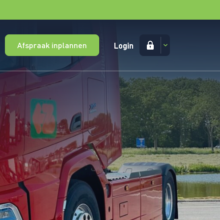
Afspraak inplannen
Login