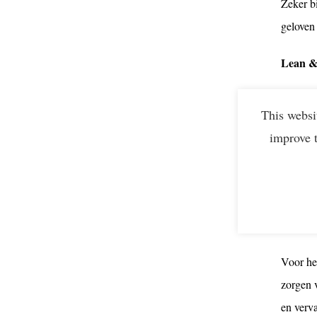
Zeker b
geloven 
Lean &
“Lean &
This websi
duurzaa
improve 
2022 we
concree
andere b
3e St
Voor he
zorgen 
en verva