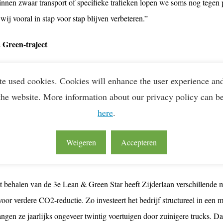
innen zwaar transport of specifieke trafieken lopen we soms nog tegen
wij vooral in stap voor stap blijven verbeteren.”
 Green-traject
 Green past goed bij hoe wij als organisatie naar de toekomst kijken”
te used cookies. Cookies will enhance the user experience an
mheidsadviseur. Zijderlaan is al sinds 2012 betrokken bij Lean & Green
the website. More information about our privacy policy can b
rd de 2e Star behaald en op 17 april 2026 officieel de 3e Star. “Lean
here
.
t en meetbaar te maken. Daarnaast vinden we het waardevol om kennis e
edrijven binnen de sector.”
Weigeren
Accepteren
ar
t behalen van de 3e Lean & Green Star heeft Zijderlaan verschillende
voor verdere CO2-reductie. Zo investeert het bedrijf structureel in ee
ngen ze jaarlijks ongeveer twintig voertuigen door zuinigere trucks. Da