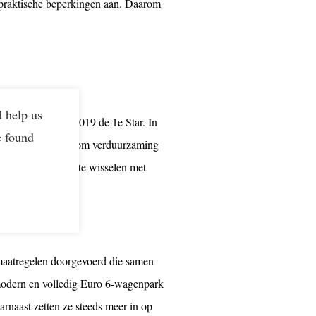
 praktische beperkingen aan. Daarom
, zegt Maik Backx,
d help us
 en behaalde in 2019 de 1e Star. In
e found
 & Green helpt ons om verduurzaming
n ervaringen uit te wisselen met
 maatregelen doorgevoerd die samen
n modern en volledig Euro 6-wagenpark
arnaast zetten ze steeds meer in op