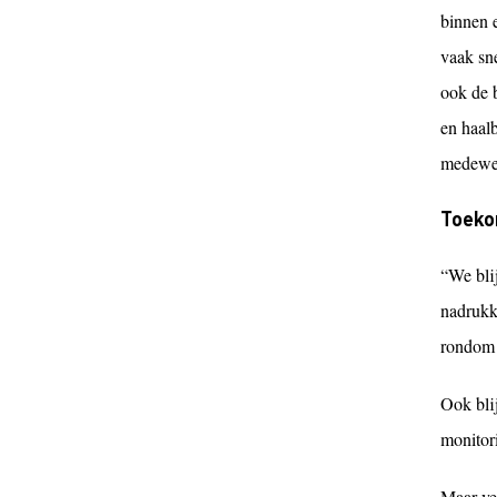
binnen e
vaak sne
ook de 
en haal
medewer
Toeko
“We bli
nadrukke
rondom 
Ook blij
monitor
Maar ve