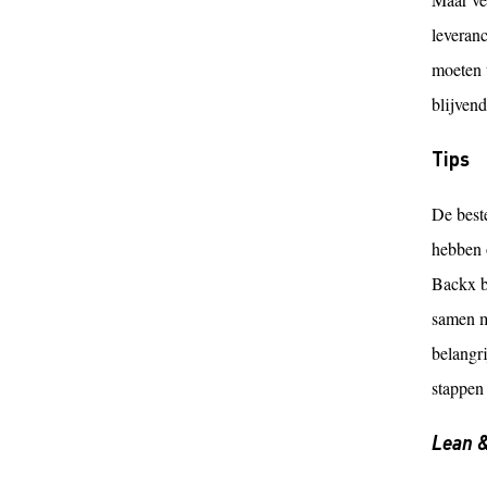
leveran
moeten 
blijven
Tips
De beste
hebben 
Backx b
samen me
belangri
stappen 
Lean 