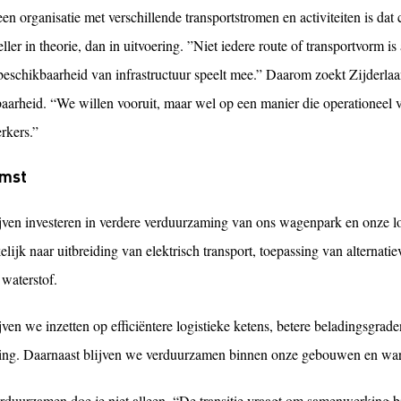
en organisatie met verschillende transportstromen en activiteiten is d
ller in theorie, dan in uitvoering. ”Niet iedere route of transportvorm is 
beschikbaarheid van infrastructuur speelt mee.” Daarom zoekt Zijderlaan
baarheid. “We willen vooruit, maar wel op een manier die operationeel v
kers.”
mst
jven investeren in verdere verduurzaming van ons wagenpark en onze lo
lijk naar uitbreiding van elektrisch transport, toepassing van alternat
waterstof.
ven we inzetten op efficiëntere logistieke ketens, betere beladingsgrade
ing. Daarnaast blijven we verduurzamen binnen onze gebouwen en ware
rduurzamen doe je niet alleen. “De transitie vraagt om samenwerking bi