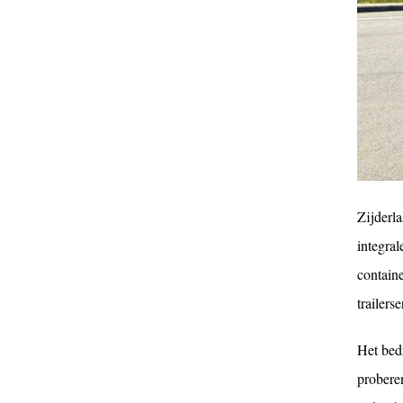
Zijderla
integral
contain
trailerse
Het bedr
proberen