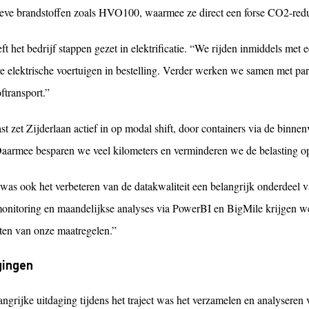
tieve brandstoffen zoals HVO100, waarmee ze direct een forse CO2-reduc
t het bedrijf stappen gezet in elektrificatie. “We rijden inmiddels met 
e elektrische voertuigen in bestelling. Verder werken we samen met pa
ftransport.”
t zet Zijderlaan actief in op modal shift, door containers via de binnenv
aarmee besparen we veel kilometers en verminderen we de belasting o
 was ook het verbeteren van de datakwaliteit een belangrijk onderdeel va
onitoring en maandelijkse analyses via PowerBI en BigMile krijgen we s
cten van onze maatregelen.”
gingen
ngrijke uitdaging tijdens het traject was het verzamelen en analyseren 