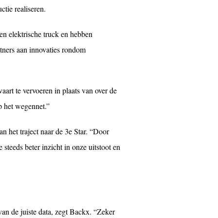
tie realiseren.
een elektrische truck en hebben
rtners aan innovaties rondom
aart te vervoeren in plaats van over de
p het wegennet.”
n het traject naar de 3e Star. “Door
teeds beter inzicht in onze uitstoot en
van de juiste data, zegt Backx. “Zeker