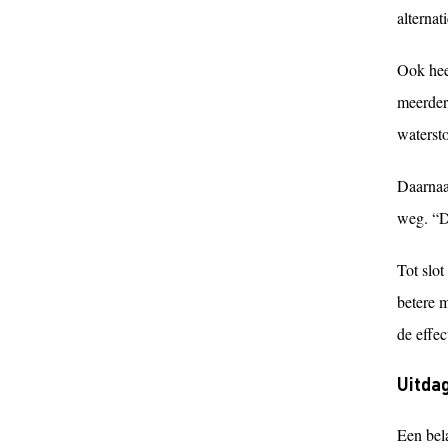
alterna
Ook heef
meerder
watersto
Daarnaas
weg. “D
Tot slot
betere m
de effe
Uitda
Een bela