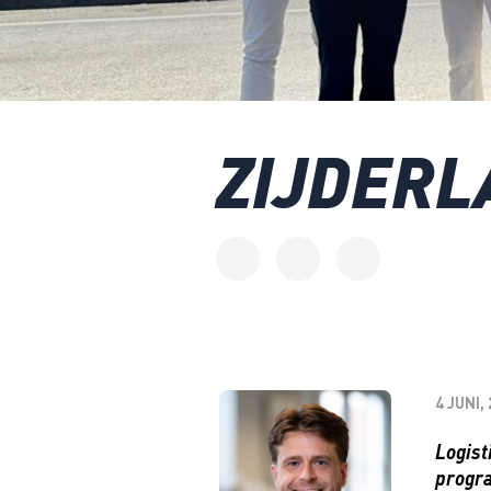
ZIJDERL
4 JUNI,
Logist
progra